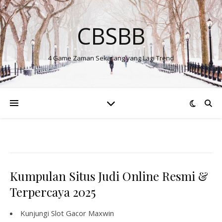
CBSBB
4 Game Zaman Sekarang yang Lagi Trend
Kumpulan Situs Judi Online Resmi &
Terpercaya 2025
Kunjungi
Slot Gacor Maxwin