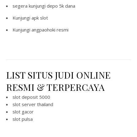
segera kunjungi
depo 5k dana
Kunjungi
apk slot
Kunjungi
angpaohoki resmi
LIST SITUS JUDI ONLINE
RESMI & TERPERCAYA
slot deposit 5000
slot server thailand
slot gacor
slot pulsa