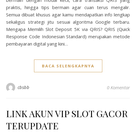
bermain dengan modal kecil, cara transaksi QRIS yang
praktis, hingga tips bermain agar cuan terus mengalir.
Semua dibuat khusus agar kamu mendapatkan info lengkap
sekaligus strategi jitu sesuai algoritma Google terbaru.
Mengapa Memilih Slot Deposit 5K via QRIS? QRIS (Quick
Response Code Indonesian Standard) merupakan metode
pembayaran digital yang kini…
BACA SELENGKAPNYA
cbsbb
0 Komentar
LINK AKUN VIP SLOT GACOR
TERUPDATE