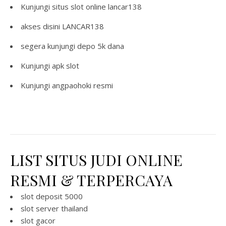
Kunjungi situs
slot online lancar138
akses disini
LANCAR138
segera kunjungi
depo 5k dana
Kunjungi
apk slot
Kunjungi
angpaohoki resmi
LIST SITUS JUDI ONLINE
RESMI & TERPERCAYA
slot deposit 5000
slot server thailand
slot gacor