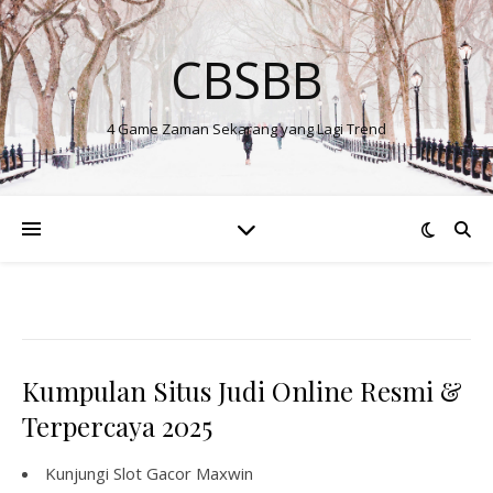
CBSBB
4 Game Zaman Sekarang yang Lagi Trend
Kumpulan Situs Judi Online Resmi &
Terpercaya 2025
Kunjungi
Slot Gacor Maxwin