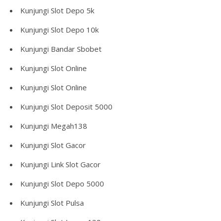
Kunjungi
Slot Depo 5k
Kunjungi
Slot Depo 10k
Kunjungi
Bandar Sbobet
Kunjungi
Slot Online
Kunjungi
Slot Online
Kunjungi
Slot Deposit 5000
Kunjungi
Megah138
Kunjungi
Slot Gacor
Kunjungi
Link Slot Gacor
Kunjungi
Slot Depo 5000
Kunjungi
Slot Pulsa