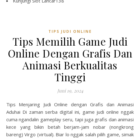
Kunjungi
Slot Lancar138
TIPS JUDI ONLINE
Tips Memilih Game Judi
Online Dengan Grafis Dan
Animasi Berkualitas
Tinggi
Juni 19, 2024
Tips Menjaring Judi Online dengan Grafis dan Animasi
Aduhai Di zaman serba digital ini, game judi online nggak
cuma ngandalin gameplay seru, tapi juga grafis dan animasi
kece yang bikin betah berjam-jam nobar (nongkrong
bareng) Virgo (virtual). Biar lo nggak salah pilih game, simak