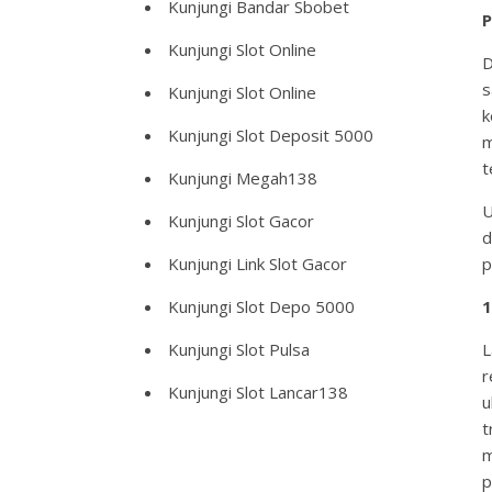
Kunjungi
Bandar Sbobet
P
Kunjungi
Slot Online
D
s
Kunjungi
Slot Online
k
Kunjungi
Slot Deposit 5000
m
t
Kunjungi
Megah138
U
Kunjungi
Slot Gacor
d
Kunjungi
Link Slot Gacor
p
Kunjungi
Slot Depo 5000
1
Kunjungi
Slot Pulsa
L
r
Kunjungi
Slot Lancar138
u
t
m
p