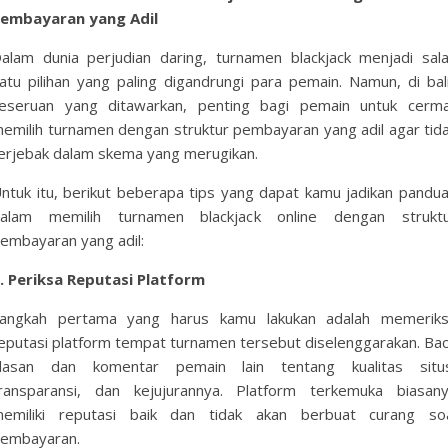
embayaran yang Adil
alam dunia perjudian daring, turnamen blackjack menjadi sal
atu pilihan yang paling digandrungi para pemain. Namun, di bal
eseruan yang ditawarkan, penting bagi pemain untuk cerm
emilih turnamen dengan struktur pembayaran yang adil agar tid
erjebak dalam skema yang merugikan.
ntuk itu, berikut beberapa tips yang dapat kamu jadikan pandu
alam memilih turnamen blackjack online dengan strukt
embayaran yang adil:
. Periksa Reputasi Platform
angkah pertama yang harus kamu lakukan adalah memerik
eputasi platform tempat turnamen tersebut diselenggarakan. Ba
lasan dan komentar pemain lain tentang kualitas situ
ransparansi, dan kejujurannya. Platform terkemuka biasan
emiliki reputasi baik dan tidak akan berbuat curang so
embayaran.