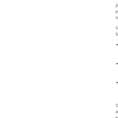
j
p
t
S
f
D
a
b