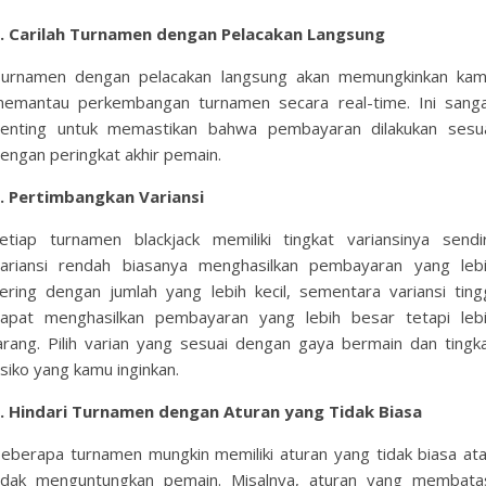
. Carilah Turnamen dengan Pelacakan Langsung
urnamen dengan pelacakan langsung akan memungkinkan ka
emantau perkembangan turnamen secara real-time. Ini sang
enting untuk memastikan bahwa pembayaran dilakukan sesu
engan peringkat akhir pemain.
. Pertimbangkan Variansi
etiap turnamen blackjack memiliki tingkat variansinya sendir
ariansi rendah biasanya menghasilkan pembayaran yang leb
ering dengan jumlah yang lebih kecil, sementara variansi ting
apat menghasilkan pembayaran yang lebih besar tetapi leb
arang. Pilih varian yang sesuai dengan gaya bermain dan tingk
isiko yang kamu inginkan.
. Hindari Turnamen dengan Aturan yang Tidak Biasa
eberapa turnamen mungkin memiliki aturan yang tidak biasa at
idak menguntungkan pemain. Misalnya, aturan yang membata