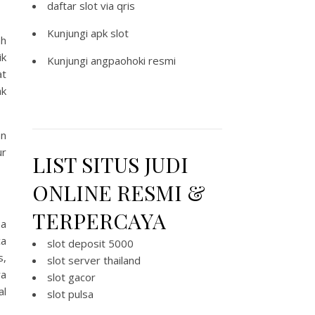
daftar
slot via qris
Kunjungi
apk slot
ah
ik
Kunjungi
angpaohoki resmi
at
ak
an
ur
LIST SITUS JUDI
ONLINE RESMI &
TERPERCAYA
sa
ca
slot deposit 5000
s,
slot server thailand
ya
slot gacor
al
slot pulsa