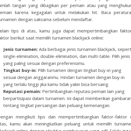
umlah tangan yang dibagikan per pemain atau yang menghuk
emain karena kegagalan untuk melakukan hit. Baca peratur
urnamen dengan saksama sebelum mendaftar.
elain tips di atas, kamu juga dapat mempertimbangkan fakto
aktor berikut saat memilih turnamen blackjack online:
Jenis turnamen:
Ada berbagai jenis turnamen blackjack, sepert
single-elimination, double-elimination, dan multi-table. Pilih jenis
yang paling sesuai dengan preferensimu.
Tingkat buy-in:
Pilih turnamen dengan tingkat buy-in yang
sesuai dengan anggaranmu. Hindari turnamen dengan buy-in
yang terlalu tinggi jika kamu tidak yakin bisa bersaing.
Reputasi pemain:
Pertimbangkan reputasi pemain lain yang
berpartisipasi dalam turnamen. Ini dapat memberikan gambara
tentang tingkat persaingan dan peluang kemenangan.
engan mengikuti tips dan mempertimbangkan faktor-faktor 
tas, kamu akan meningkatkan peluang untuk memilih turnam
lackjack online dengan struktur pembayaran yang adil. Selalu inga