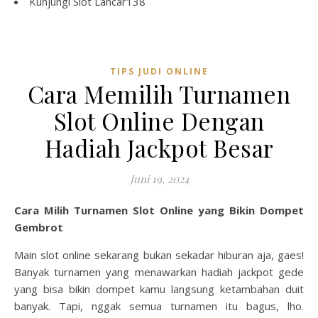
Kunjungi
Slot Lancar138
TIPS JUDI ONLINE
Cara Memilih Turnamen
Slot Online Dengan
Hadiah Jackpot Besar
Juni 19, 2024
Cara Milih Turnamen Slot Online yang Bikin Dompet
Gembrot
Main slot online sekarang bukan sekadar hiburan aja, gaes!
Banyak turnamen yang menawarkan hadiah jackpot gede
yang bisa bikin dompet kamu langsung ketambahan duit
banyak. Tapi, nggak semua turnamen itu bagus, lho.