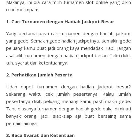
Makanya, ini dia cara milih turnamen slot online yang bikin
cuan melimpah:
1. Cari Turnamen dengan Hadiah Jackpot Besar
Yang pertama pasti cari turnamen dengan hadiah jackpot
yang gede. Semakin gede hadiah jackpotnya, semakin gede
peluang kamu buat jadi orang kaya mendadak. Tapi, jangan
asal pilih turnamen dengan hadiah jackpot besar. Teliti dulu,
tuh, syarat dan ketentuannya.
2. Perhatikan Jumlah Peserta
Udah dapet turnamen dengan hadiah jackpot besar?
Sekarang waktu cek jumlah pesertanya. Kalau jumlah
pesertanya dikit, peluang menang kamu pasti makin gede.
Tapi, biasanya turnamen dengan hadiah gede bakal diminati
banyak orang. Jadi, siap-siap aja buat bersaing sama
pemain lainnya.
3. Baca Syarat dan Ketentuan