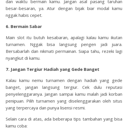
dan waktu bermain kamu. Jangan asal pasang taruhan
besar-besaran, ya. Atur dengan bijak biar modal kamu
nggak habis cepet.
6. Bermain Sabar
Main slot itu butuh kesabaran, apalagi kalau kamu ikutan
turnamen. Nggak bisa langsung pengen jadi juara.
Bersabarlah dan nikmati permainan. Siapa tahu, rezeki lagi
nyangkut di kamu.
7. Jangan Tergiur Hadiah yang Gede Banget
Kalau kamu nemu turnamen dengan hadiah yang gede
banget, jangan langsung tergiur. Cek dulu reputasi
penyelenggaranya. Jangan sampai kamu malah jadi korban
penipuan. Pilih turnamen yang diselenggarakan oleh situs
yang terpercaya dan punya lisensi resmi.
Selain cara di atas, ada beberapa tips tambahan yang bisa
kamu coba: