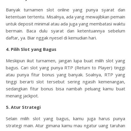
Banyak turnamen slot online yang punya syarat dan
ketentuan tertentu. Misalnya, ada yang mewajibkan pemain
untuk deposit minimal atau ada juga yang membatasi waktu
bermain. Baca dulu syarat dan ketentuannya sebelum
daftar, ya. Biar nggak nyesel di kemudian hari.
4. Pilih Slot yang Bagus
Meskipun ikut turnamen, jangan lupa buat milih slot yang
bagus. Cari slot yang punya RTP (Return to Player) tinggi
atau punya fitur bonus yang banyak. Soalnya, RTP yang
tinggi berarti slot tersebut sering ngasih kemenangan,
sedangkan fitur bonus bisa nambah peluang kamu buat
menang jackpot.
5. Atur Strategi
Selain milih slot yang bagus, kamu juga harus punya
strategi main. Atur gimana kamu mau ngatur uang taruhan