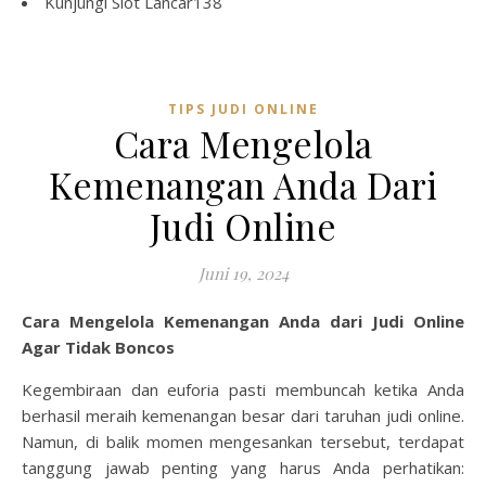
Kunjungi
Slot Lancar138
TIPS JUDI ONLINE
Cara Mengelola
Kemenangan Anda Dari
Judi Online
Juni 19, 2024
Cara Mengelola Kemenangan Anda dari Judi Online
Agar Tidak Boncos
Kegembiraan dan euforia pasti membuncah ketika Anda
berhasil meraih kemenangan besar dari taruhan judi online.
Namun, di balik momen mengesankan tersebut, terdapat
tanggung jawab penting yang harus Anda perhatikan: