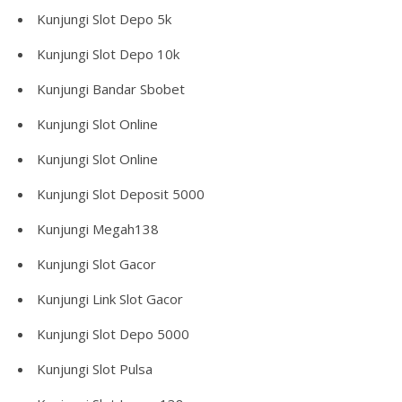
Kunjungi
Slot Depo 5k
Kunjungi
Slot Depo 10k
Kunjungi
Bandar Sbobet
Kunjungi
Slot Online
Kunjungi
Slot Online
Kunjungi
Slot Deposit 5000
Kunjungi
Megah138
Kunjungi
Slot Gacor
Kunjungi
Link Slot Gacor
Kunjungi
Slot Depo 5000
Kunjungi
Slot Pulsa