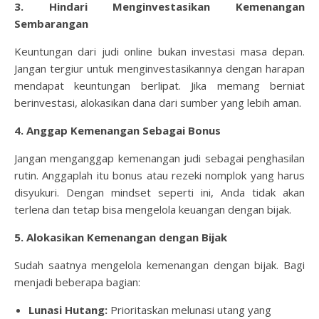
3. Hindari Menginvestasikan Kemenangan
Sembarangan
Keuntungan dari judi online bukan investasi masa depan.
Jangan tergiur untuk menginvestasikannya dengan harapan
mendapat keuntungan berlipat. Jika memang berniat
berinvestasi, alokasikan dana dari sumber yang lebih aman.
4. Anggap Kemenangan Sebagai Bonus
Jangan menganggap kemenangan judi sebagai penghasilan
rutin. Anggaplah itu bonus atau rezeki nomplok yang harus
disyukuri. Dengan mindset seperti ini, Anda tidak akan
terlena dan tetap bisa mengelola keuangan dengan bijak.
5. Alokasikan Kemenangan dengan Bijak
Sudah saatnya mengelola kemenangan dengan bijak. Bagi
menjadi beberapa bagian:
Lunasi Hutang:
Prioritaskan melunasi utang yang