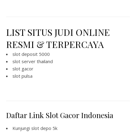
LIST SITUS JUDI ONLINE
RESMI & TERPERCAYA
slot deposit 5000
slot server thailand
slot gacor
slot pulsa
Daftar Link Slot Gacor Indonesia
Kunjungi
slot depo 5k