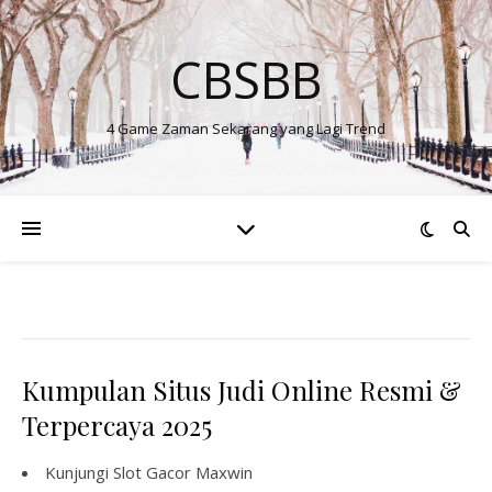
CBSBB
4 Game Zaman Sekarang yang Lagi Trend
Kumpulan Situs Judi Online Resmi &
Terpercaya 2025
Kunjungi
Slot Gacor Maxwin