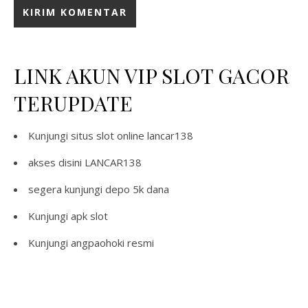
LINK AKUN VIP SLOT GACOR
TERUPDATE
Kunjungi situs
slot online lancar138
akses disini
LANCAR138
segera kunjungi
depo 5k dana
Kunjungi
apk slot
Kunjungi
angpaohoki resmi