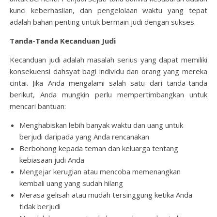
kunci keberhasilan, dan pengelolaan waktu yang tepat
adalah bahan penting untuk bermain judi dengan sukses.
Tanda-Tanda Kecanduan Judi
Kecanduan judi adalah masalah serius yang dapat memiliki
konsekuensi dahsyat bagi individu dan orang yang mereka
cintai. Jika Anda mengalami salah satu dari tanda-tanda
berikut, Anda mungkin perlu mempertimbangkan untuk
mencari bantuan:
Menghabiskan lebih banyak waktu dan uang untuk
berjudi daripada yang Anda rencanakan
Berbohong kepada teman dan keluarga tentang
kebiasaan judi Anda
Mengejar kerugian atau mencoba memenangkan
kembali uang yang sudah hilang
Merasa gelisah atau mudah tersinggung ketika Anda
tidak berjudi