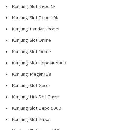
Kunjungi
Slot Depo 5k
Kunjungi
Slot Depo 10k
Kunjungi
Bandar Sbobet
Kunjungi
Slot Online
Kunjungi
Slot Online
Kunjungi
Slot Deposit 5000
Kunjungi
Megah138
Kunjungi
Slot Gacor
Kunjungi
Link Slot Gacor
Kunjungi
Slot Depo 5000
Kunjungi
Slot Pulsa