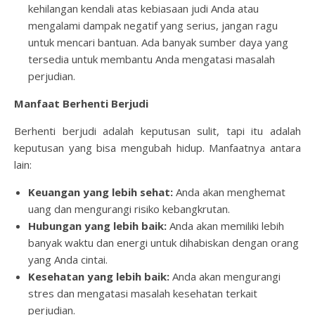
kehilangan kendali atas kebiasaan judi Anda atau
mengalami dampak negatif yang serius, jangan ragu
untuk mencari bantuan. Ada banyak sumber daya yang
tersedia untuk membantu Anda mengatasi masalah
perjudian.
Manfaat Berhenti Berjudi
Berhenti berjudi adalah keputusan sulit, tapi itu adalah
keputusan yang bisa mengubah hidup. Manfaatnya antara
lain:
Keuangan yang lebih sehat:
Anda akan menghemat
uang dan mengurangi risiko kebangkrutan.
Hubungan yang lebih baik:
Anda akan memiliki lebih
banyak waktu dan energi untuk dihabiskan dengan orang
yang Anda cintai.
Kesehatan yang lebih baik:
Anda akan mengurangi
stres dan mengatasi masalah kesehatan terkait
perjudian.