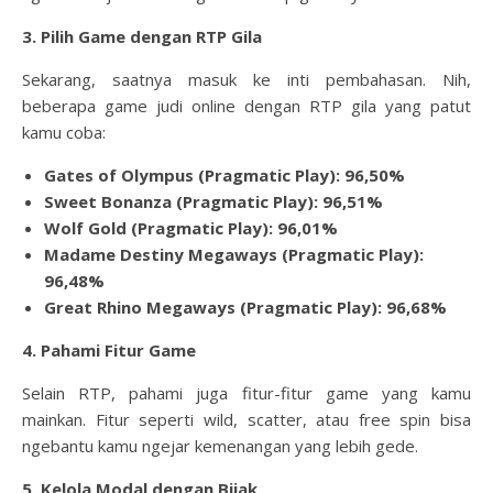
3. Pilih Game dengan RTP Gila
Sekarang, saatnya masuk ke inti pembahasan. Nih,
beberapa game judi online dengan RTP gila yang patut
kamu coba:
Gates of Olympus (Pragmatic Play): 96,50%
Sweet Bonanza (Pragmatic Play): 96,51%
Wolf Gold (Pragmatic Play): 96,01%
Madame Destiny Megaways (Pragmatic Play):
96,48%
Great Rhino Megaways (Pragmatic Play): 96,68%
4. Pahami Fitur Game
Selain RTP, pahami juga fitur-fitur game yang kamu
mainkan. Fitur seperti wild, scatter, atau free spin bisa
ngebantu kamu ngejar kemenangan yang lebih gede.
5. Kelola Modal dengan Bijak