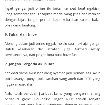
Inget gengs, judi online itu bukan tempat buat ngabisin
uang sembarangan. Tetapkan modal yang jelas dan mainlah
dengan bijak. Jangan pernah kejar kekalahan karena bakal
bikin kamu buntung.
6. Sabar dan Enjoy
Menang dalam judi online nggak melulu soal hoki aja, gengs.
Butuh kesabaran dan strategi juga. Nikmati setiap
permainannya, dan jangan lupa buat have fun!
7. Jangan Tergoda Akun Bot
hati-hati sama akun bot yang nyamar jadi pemain asli. Akun
bot biasanya punya pola taruhan yang aneh dan RTP yang
nggak masuk akal.
Nah, itulah panduan jitu buat kamu yang pengen menang
besar di game judi online. Inget, RTP adalah senjata
ampuh, tapi juga harus diimbangi dengan strategi dan