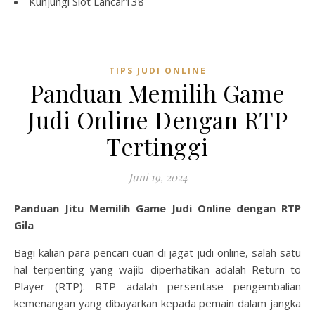
Kunjungi
Slot Lancar138
TIPS JUDI ONLINE
Panduan Memilih Game
Judi Online Dengan RTP
Tertinggi
Juni 19, 2024
Panduan Jitu Memilih Game Judi Online dengan RTP
Gila
Bagi kalian para pencari cuan di jagat judi online, salah satu
hal terpenting yang wajib diperhatikan adalah Return to
Player (RTP). RTP adalah persentase pengembalian
kemenangan yang dibayarkan kepada pemain dalam jangka