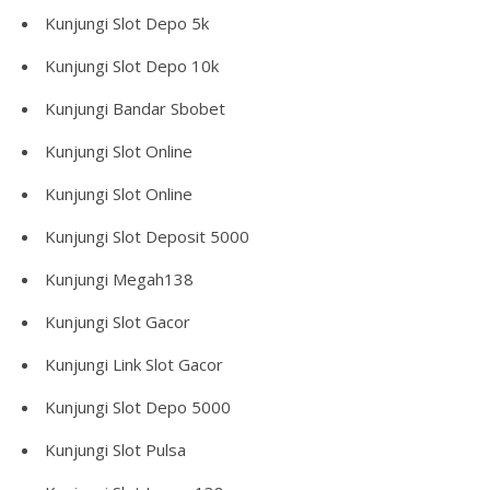
Kunjungi
Slot Depo 5k
Kunjungi
Slot Depo 10k
Kunjungi
Bandar Sbobet
Kunjungi
Slot Online
Kunjungi
Slot Online
Kunjungi
Slot Deposit 5000
Kunjungi
Megah138
Kunjungi
Slot Gacor
Kunjungi
Link Slot Gacor
Kunjungi
Slot Depo 5000
Kunjungi
Slot Pulsa