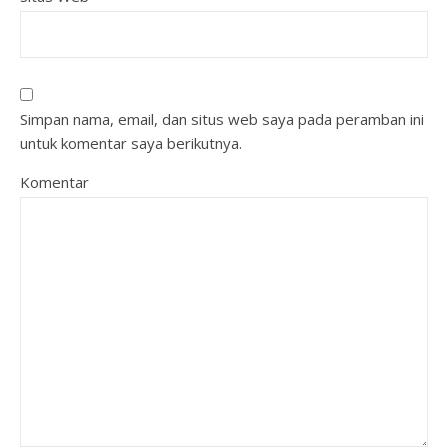
Simpan nama, email, dan situs web saya pada peramban ini
untuk komentar saya berikutnya.
Komentar