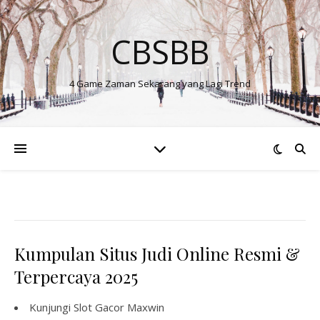
CBSBB
4 Game Zaman Sekarang yang Lagi Trend
Kumpulan Situs Judi Online Resmi &
Terpercaya 2025
Kunjungi
Slot Gacor Maxwin