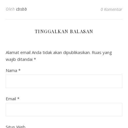
Oleh
cbsbb
0 Komentar
TINGGALKAN BALASAN
Alamat email Anda tidak akan dipublikasikan.
Ruas yang
wajib ditandai
*
Nama
*
Email
*
Situs Web