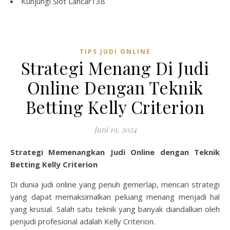
Kunjungi
Slot Lancar138
TIPS JUDI ONLINE
Strategi Menang Di Judi
Online Dengan Teknik
Betting Kelly Criterion
Juni 19, 2024
Strategi Memenangkan Judi Online dengan Teknik
Betting Kelly Criterion
Di dunia judi online yang penuh gemerlap, mencari strategi
yang dapat memaksimalkan peluang menang menjadi hal
yang krusial. Salah satu teknik yang banyak diandalkan oleh
penjudi profesional adalah Kelly Criterion.