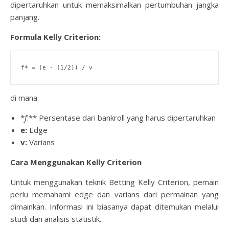
dipertaruhkan untuk memaksimalkan pertumbuhan jangka
panjang.
Formula Kelly Criterion:
f* = (e - (1/2)) / v
di mana:
*
f
:** Persentase dari bankroll yang harus dipertaruhkan
e:
Edge
v:
Varians
Cara Menggunakan Kelly Criterion
Untuk menggunakan teknik Betting Kelly Criterion, pemain
perlu memahami edge dan varians dari permainan yang
dimainkan. Informasi ini biasanya dapat ditemukan melalui
studi dan analisis statistik.