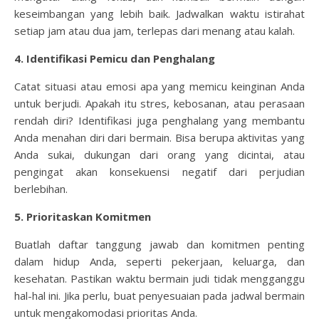
keseimbangan yang lebih baik. Jadwalkan waktu istirahat
setiap jam atau dua jam, terlepas dari menang atau kalah.
4. Identifikasi Pemicu dan Penghalang
Catat situasi atau emosi apa yang memicu keinginan Anda
untuk berjudi. Apakah itu stres, kebosanan, atau perasaan
rendah diri? Identifikasi juga penghalang yang membantu
Anda menahan diri dari bermain. Bisa berupa aktivitas yang
Anda sukai, dukungan dari orang yang dicintai, atau
pengingat akan konsekuensi negatif dari perjudian
berlebihan.
5. Prioritaskan Komitmen
Buatlah daftar tanggung jawab dan komitmen penting
dalam hidup Anda, seperti pekerjaan, keluarga, dan
kesehatan. Pastikan waktu bermain judi tidak mengganggu
hal-hal ini. Jika perlu, buat penyesuaian pada jadwal bermain
untuk mengakomodasi prioritas Anda.