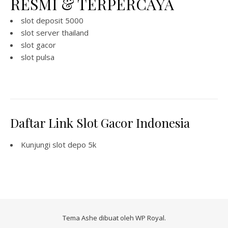
RESMI & TERPERCAYA
slot deposit 5000
slot server thailand
slot gacor
slot pulsa
Daftar Link Slot Gacor Indonesia
Kunjungi
slot depo 5k
Tema Ashe dibuat oleh
WP Royal
.