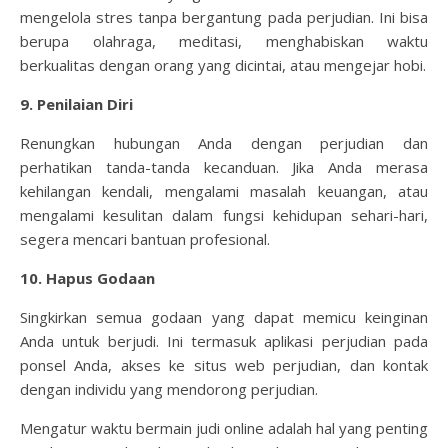
mengelola stres tanpa bergantung pada perjudian. Ini bisa
berupa olahraga, meditasi, menghabiskan waktu
berkualitas dengan orang yang dicintai, atau mengejar hobi.
9. Penilaian Diri
Renungkan hubungan Anda dengan perjudian dan
perhatikan tanda-tanda kecanduan. Jika Anda merasa
kehilangan kendali, mengalami masalah keuangan, atau
mengalami kesulitan dalam fungsi kehidupan sehari-hari,
segera mencari bantuan profesional.
10. Hapus Godaan
Singkirkan semua godaan yang dapat memicu keinginan
Anda untuk berjudi. Ini termasuk aplikasi perjudian pada
ponsel Anda, akses ke situs web perjudian, dan kontak
dengan individu yang mendorong perjudian.
Mengatur waktu bermain judi online adalah hal yang penting