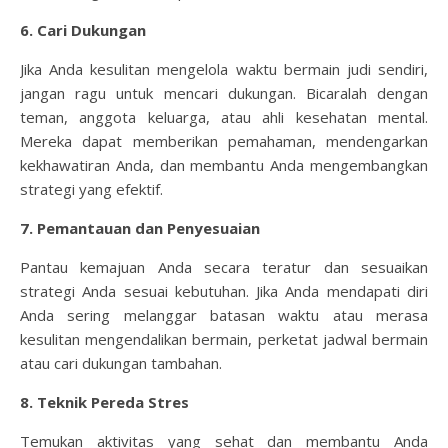
6. Cari Dukungan
Jika Anda kesulitan mengelola waktu bermain judi sendiri,
jangan ragu untuk mencari dukungan. Bicaralah dengan
teman, anggota keluarga, atau ahli kesehatan mental.
Mereka dapat memberikan pemahaman, mendengarkan
kekhawatiran Anda, dan membantu Anda mengembangkan
strategi yang efektif.
7. Pemantauan dan Penyesuaian
Pantau kemajuan Anda secara teratur dan sesuaikan
strategi Anda sesuai kebutuhan. Jika Anda mendapati diri
Anda sering melanggar batasan waktu atau merasa
kesulitan mengendalikan bermain, perketat jadwal bermain
atau cari dukungan tambahan.
8. Teknik Pereda Stres
Temukan aktivitas yang sehat dan membantu Anda