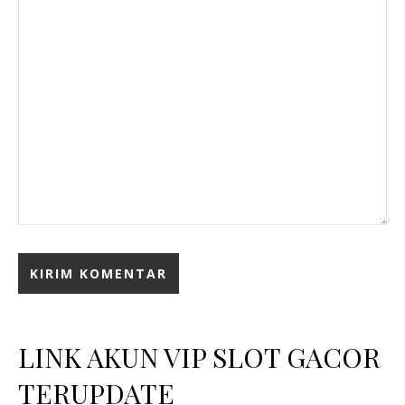
LINK AKUN VIP SLOT GACOR
TERUPDATE