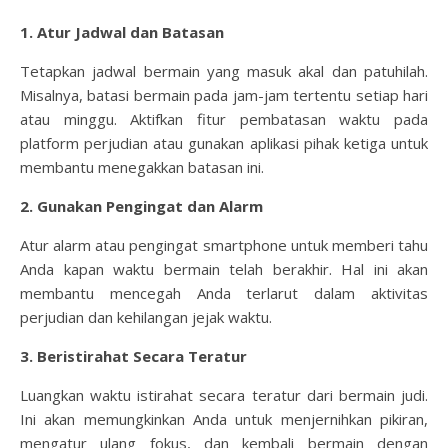
1. Atur Jadwal dan Batasan
Tetapkan jadwal bermain yang masuk akal dan patuhilah.
Misalnya, batasi bermain pada jam-jam tertentu setiap hari
atau minggu. Aktifkan fitur pembatasan waktu pada
platform perjudian atau gunakan aplikasi pihak ketiga untuk
membantu menegakkan batasan ini.
2. Gunakan Pengingat dan Alarm
Atur alarm atau pengingat smartphone untuk memberi tahu
Anda kapan waktu bermain telah berakhir. Hal ini akan
membantu mencegah Anda terlarut dalam aktivitas
perjudian dan kehilangan jejak waktu.
3. Beristirahat Secara Teratur
Luangkan waktu istirahat secara teratur dari bermain judi.
Ini akan memungkinkan Anda untuk menjernihkan pikiran,
mengatur ulang fokus, dan kembali bermain dengan