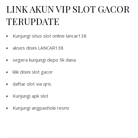
LINK AKUN VIP SLOT GACOR
TERUPDATE
Kunjungi situs
slot online lancar138
akses disini
LANCAR138
segera kunjungi
depo 5k dana
klik disini
slot gacor
daftar
slot via qris
Kunjungi
apk slot
Kunjungi
angpaohoki resmi