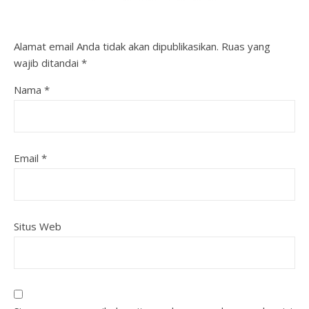
Alamat email Anda tidak akan dipublikasikan.
Ruas yang
wajib ditandai
*
Nama
*
Email
*
Situs Web