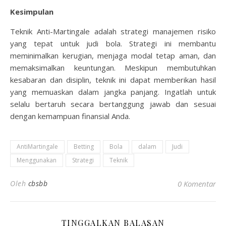
Kesimpulan
Teknik Anti-Martingale adalah strategi manajemen risiko
yang tepat untuk judi bola. Strategi ini membantu
meminimalkan kerugian, menjaga modal tetap aman, dan
memaksimalkan keuntungan. Meskipun membutuhkan
kesabaran dan disiplin, teknik ini dapat memberikan hasil
yang memuaskan dalam jangka panjang. Ingatlah untuk
selalu bertaruh secara bertanggung jawab dan sesuai
dengan kemampuan finansial Anda.
AntiMartingale
Betting
Bola
dalam
Judi
Menggunakan
Strategi
Teknik
Oleh
cbsbb
0 Komentar
TINGGALKAN BALASAN