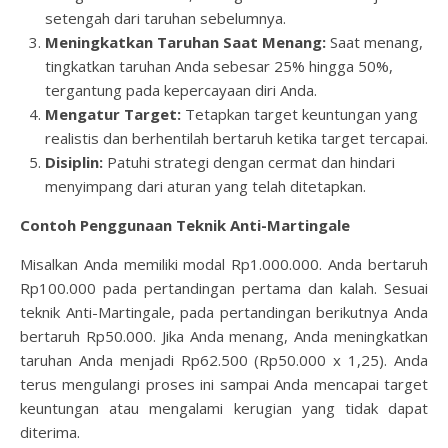
setengah dari taruhan sebelumnya.
Meningkatkan Taruhan Saat Menang:
Saat menang,
tingkatkan taruhan Anda sebesar 25% hingga 50%,
tergantung pada kepercayaan diri Anda.
Mengatur Target:
Tetapkan target keuntungan yang
realistis dan berhentilah bertaruh ketika target tercapai.
Disiplin:
Patuhi strategi dengan cermat dan hindari
menyimpang dari aturan yang telah ditetapkan.
Contoh Penggunaan Teknik Anti-Martingale
Misalkan Anda memiliki modal Rp1.000.000. Anda bertaruh
Rp100.000 pada pertandingan pertama dan kalah. Sesuai
teknik Anti-Martingale, pada pertandingan berikutnya Anda
bertaruh Rp50.000. Jika Anda menang, Anda meningkatkan
taruhan Anda menjadi Rp62.500 (Rp50.000 x 1,25). Anda
terus mengulangi proses ini sampai Anda mencapai target
keuntungan atau mengalami kerugian yang tidak dapat
diterima.