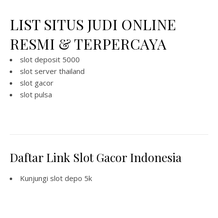
LIST SITUS JUDI ONLINE
RESMI & TERPERCAYA
slot deposit 5000
slot server thailand
slot gacor
slot pulsa
Daftar Link Slot Gacor Indonesia
Kunjungi
slot depo 5k