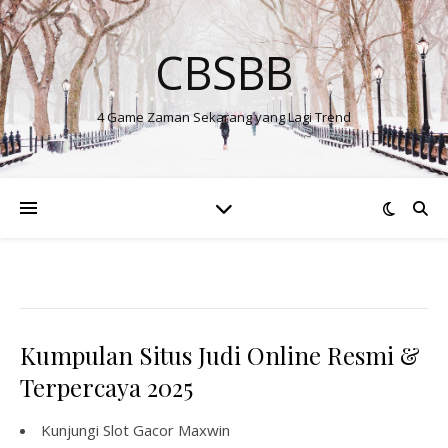
CBSBB
4 Game Zaman Sekarang yang Lagi Trend
Kumpulan Situs Judi Online Resmi &
Terpercaya 2025
Kunjungi
Slot Gacor Maxwin