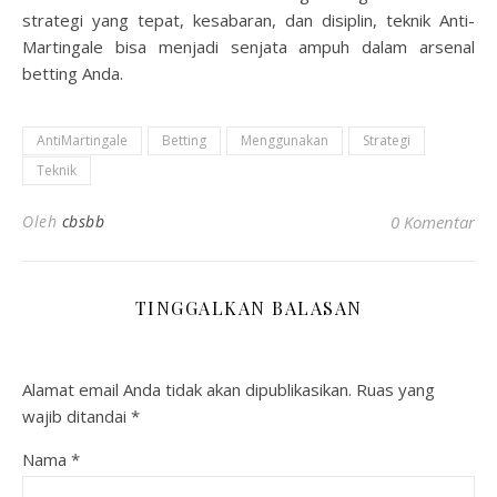
strategi yang tepat, kesabaran, dan disiplin, teknik Anti-
Martingale bisa menjadi senjata ampuh dalam arsenal
betting Anda.
AntiMartingale
Betting
Menggunakan
Strategi
Teknik
Oleh
cbsbb
0 Komentar
TINGGALKAN BALASAN
Alamat email Anda tidak akan dipublikasikan.
Ruas yang
wajib ditandai
*
Nama
*