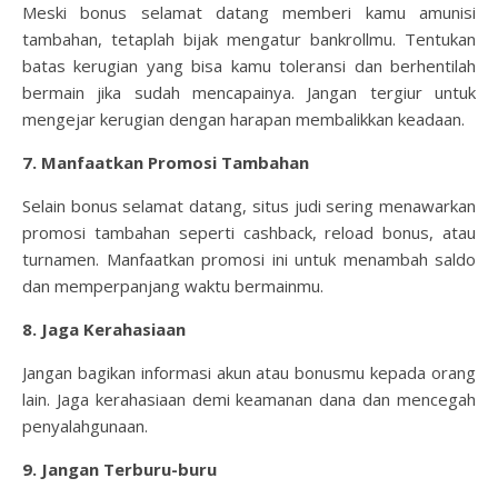
Meski bonus selamat datang memberi kamu amunisi
tambahan, tetaplah bijak mengatur bankrollmu. Tentukan
batas kerugian yang bisa kamu toleransi dan berhentilah
bermain jika sudah mencapainya. Jangan tergiur untuk
mengejar kerugian dengan harapan membalikkan keadaan.
7. Manfaatkan Promosi Tambahan
Selain bonus selamat datang, situs judi sering menawarkan
promosi tambahan seperti cashback, reload bonus, atau
turnamen. Manfaatkan promosi ini untuk menambah saldo
dan memperpanjang waktu bermainmu.
8. Jaga Kerahasiaan
Jangan bagikan informasi akun atau bonusmu kepada orang
lain. Jaga kerahasiaan demi keamanan dana dan mencegah
penyalahgunaan.
9. Jangan Terburu-buru