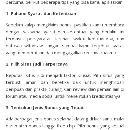
percuma, berikut beberapa tips yang bisa kamu aplikasikan:
1. Pahami Syarat dan Ketentuan
Sebelum kalap mengklaim bonus, pastikan kamu membaca
dengan saksama syarat dan ketentuan yang berlaku. Ini
termasuk persyaratan taruhan, waktu kedaluwarsa, dan
batasan withdraw. Jangan sampai kamu terjebak syarat
yang memberatkan dan menggagalkan rencana cuanmu.
2. Pilih Situs Judi Terpercaya
Reputasi situs judi menjadi faktor krusial. Pilih situs yang
terbukti aman dan beretika baik untuk menghindari
penipuan dan praktik curang. Cari review dari pemain lain di
forum atau media sosial untuk menentukan kredibilitasnya.
3. Tentukan Jenis Bonus yang Tepat
Ada berbagai jenis bonus selamat datang di luar sana, mulai
dari match bonus hingga free chip. Pilih bonus yang sesuai