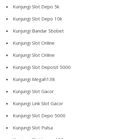
Kunjungi
Slot Depo 5k
Kunjungi
Slot Depo 10k
Kunjungi
Bandar Sbobet
Kunjungi
Slot Online
Kunjungi
Slot Online
Kunjungi
Slot Deposit 5000
Kunjungi
Megah138
Kunjungi
Slot Gacor
Kunjungi
Link Slot Gacor
Kunjungi
Slot Depo 5000
Kunjungi
Slot Pulsa