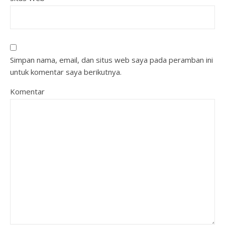
Simpan nama, email, dan situs web saya pada peramban ini
untuk komentar saya berikutnya.
Komentar