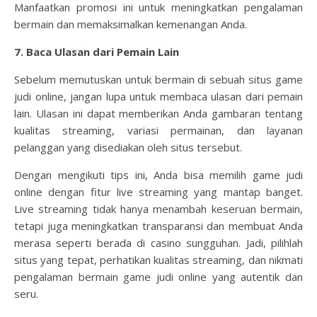
Manfaatkan promosi ini untuk meningkatkan pengalaman
bermain dan memaksimalkan kemenangan Anda.
7. Baca Ulasan dari Pemain Lain
Sebelum memutuskan untuk bermain di sebuah situs game
judi online, jangan lupa untuk membaca ulasan dari pemain
lain. Ulasan ini dapat memberikan Anda gambaran tentang
kualitas streaming, variasi permainan, dan layanan
pelanggan yang disediakan oleh situs tersebut.
Dengan mengikuti tips ini, Anda bisa memilih game judi
online dengan fitur live streaming yang mantap banget.
Live streaming tidak hanya menambah keseruan bermain,
tetapi juga meningkatkan transparansi dan membuat Anda
merasa seperti berada di casino sungguhan. Jadi, pilihlah
situs yang tepat, perhatikan kualitas streaming, dan nikmati
pengalaman bermain game judi online yang autentik dan
seru.