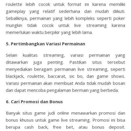
roulette lebih cocok untuk format ini karena memiliki
gameplay yang relatif sederhana dan mudah diikuti.
Sebaliknya, permainan yang lebih kompleks seperti poker
mungkin tidak cocok untuk live streaming karena
memerlukan waktu berpikir yang lebih lama.
5. Pertimbangkan Variasi Permainan
Selain kualitas streaming, variasi permainan yang
ditawarkan juga penting. Pastikan situs tersebut
menyediakan beragam permainan live streaming, seperti
blackjack, roulette, baccarat, sic bo, dan game shows.
Variasi permainan akan membuat Anda tidak mudah bosan
dan dapat mencoba pengalaman bermain yang berbeda.
6. Cari Promosi dan Bonus
Banyak situs game judi online menawarkan promosi dan
bonus khusus untuk game live streaming. Promosi ini bisa
berupa cash back, free bet, atau bonus deposit.