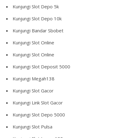
Kunjungi
Slot Depo 5k
Kunjungi
Slot Depo 10k
Kunjungi
Bandar Sbobet
Kunjungi
Slot Online
Kunjungi
Slot Online
Kunjungi
Slot Deposit 5000
Kunjungi
Megah138
Kunjungi
Slot Gacor
Kunjungi
Link Slot Gacor
Kunjungi
Slot Depo 5000
Kunjungi
Slot Pulsa