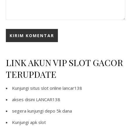
LINK AKUN VIP SLOT GACOR
TERUPDATE
Kunjungi situs
slot online lancar138
akses disini
LANCAR138
segera kunjungi
depo 5k dana
Kunjungi
apk slot