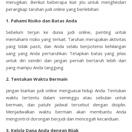
merugikan. Berikut beberapa kiat jitu untuk menghindari
perangkap taruhan judi online yang berlebihan:
1. Pahami Risiko dan Batas Anda
Sebelum terjun ke dunia judi online, penting untuk
memahami risiko yang terkait. Taruhan merupakan aktivitas
yang tidak pasti, dan Anda selalu berpotensi kehilangan
uang yang Anda pertaruhkan. Tetapkan batas yang jelas
untuk diri sendiri dan jangan pernah bertaruh lebih dari
yang mampu Anda tanggung.
2. Tentukan Waktu Bermain
Jangan biarkan judi online menguasai hidup Anda. Tentukan
waktu tertentu dalam seminggu atau sebulan untuk
bermain, dan patuhi jadwal tersebut dengan disiplin.
Menjadwalkan waktu bermain akan membantu Anda
mengontrol dorongan berjudi dan mencegah kecanduan.
3. Kelola Dana Anda dengan Bijak