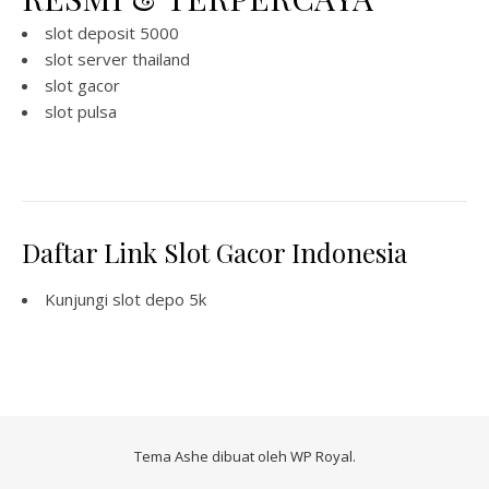
slot deposit 5000
slot server thailand
slot gacor
slot pulsa
Daftar Link Slot Gacor Indonesia
Kunjungi
slot depo 5k
Tema Ashe dibuat oleh
WP Royal
.