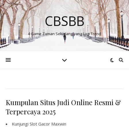
CBSBB
4 Game Zaman Sekarang yang Lagi Trend
Kumpulan Situs Judi Online Resmi &
Terpercaya 2025
Kunjungi
Slot Gacor Maxwin