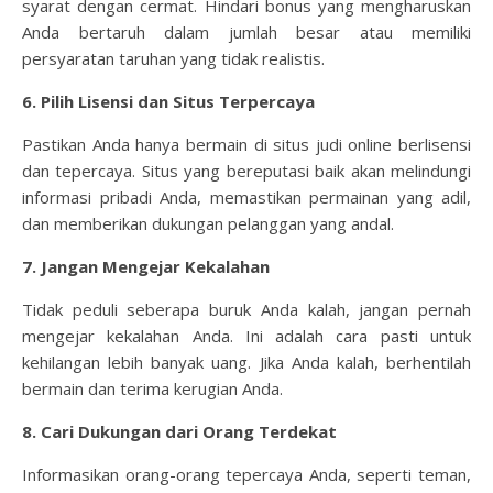
syarat dengan cermat. Hindari bonus yang mengharuskan
Anda bertaruh dalam jumlah besar atau memiliki
persyaratan taruhan yang tidak realistis.
6. Pilih Lisensi dan Situs Terpercaya
Pastikan Anda hanya bermain di situs judi online berlisensi
dan tepercaya. Situs yang bereputasi baik akan melindungi
informasi pribadi Anda, memastikan permainan yang adil,
dan memberikan dukungan pelanggan yang andal.
7. Jangan Mengejar Kekalahan
Tidak peduli seberapa buruk Anda kalah, jangan pernah
mengejar kekalahan Anda. Ini adalah cara pasti untuk
kehilangan lebih banyak uang. Jika Anda kalah, berhentilah
bermain dan terima kerugian Anda.
8. Cari Dukungan dari Orang Terdekat
Informasikan orang-orang tepercaya Anda, seperti teman,