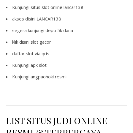
Kunjungi situs
slot online lancar138
akses disini
LANCAR138
segera kunjungi
depo 5k dana
klik disini
slot gacor
daftar
slot via qris
Kunjungi
apk slot
Kunjungi
angpaohoki resmi
LIST SITUS JUDI ONLINE
RESMI & TERPERCAYA