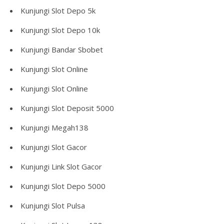
Kunjungi
Slot Depo 5k
Kunjungi
Slot Depo 10k
Kunjungi
Bandar Sbobet
Kunjungi
Slot Online
Kunjungi
Slot Online
Kunjungi
Slot Deposit 5000
Kunjungi
Megah138
Kunjungi
Slot Gacor
Kunjungi
Link Slot Gacor
Kunjungi
Slot Depo 5000
Kunjungi
Slot Pulsa