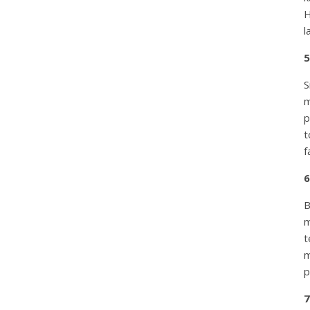
H
l
5
S
m
p
t
f
6
B
m
t
m
p
7