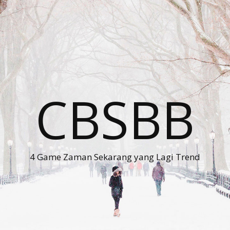
CBSBB
4 Game Zaman Sekarang yang Lagi Trend