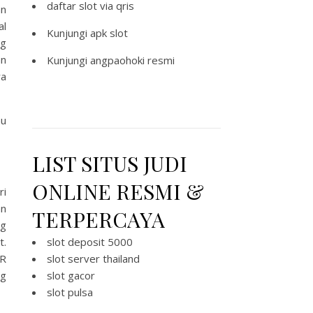
daftar
slot via qris
an
al
Kunjungi
apk slot
ng
an
Kunjungi
angpaohoki resmi
ra
mu
LIST SITUS JUDI
ONLINE RESMI &
ri
an
TERPERCAYA
ng
t.
slot deposit 5000
OR
slot server thailand
ng
slot gacor
slot pulsa