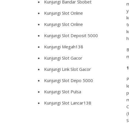
Kunjungi
Bandar Sbobet
m
y
Kunjungi
Slot Online
k
Kunjungi
Slot Online
t
k
Kunjungi
Slot Deposit 5000
h
Kunjungi
Megah138
B
m
Kunjungi
Slot Gacor
1
Kunjungi
Link Slot Gacor
P
Kunjungi
Slot Depo 5000
l
Kunjungi
Slot Pulsa
p
m
Kunjungi
Slot Lancar138
C
(
S