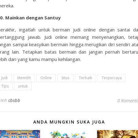
ereka.
0. Mainkan dengan Santuy
erakhir, ingatlah untuk bermain judi online dengan santai d
ertanggung jawab. Judi online memang menyenangkan, teta
angan sampai keasyikan bermain hingga merugikan diri sendiri at
rang lain. Tetapkan batas bermain dan jangan pernah bertar
ebih dari yang kamu mampu kehilangan.
Judi
Memilih
Online
Situs
Terbaik
Terpercaya
Tips
untuk
leh
cbsbb
0 Koment
ANDA MUNGKIN SUKA JUGA