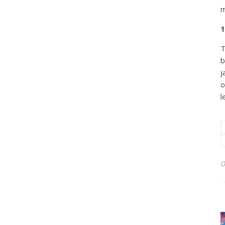
m
1
T
b
j
o
l
O