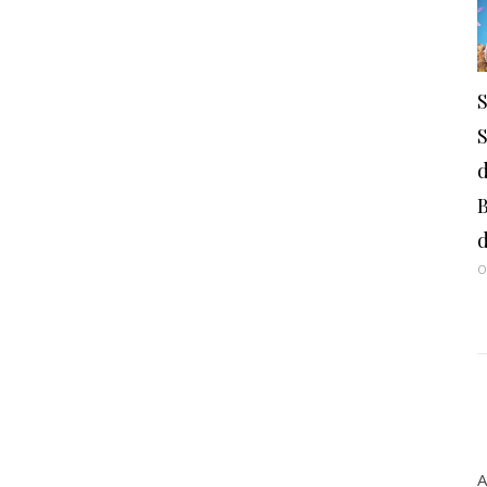
S
S
d
O
A