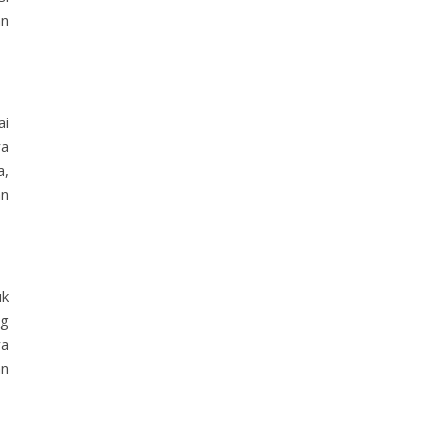
an
ai
ra
a,
an
uk
ng
ya
an