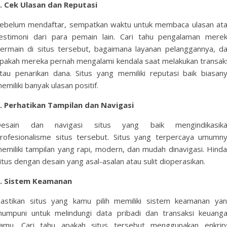
. Cek Ulasan dan Reputasi
ebelum mendaftar, sempatkan waktu untuk membaca ulasan at
estimoni dari para pemain lain. Cari tahu pengalaman mere
ermain di situs tersebut, bagaimana layanan pelanggannya, d
pakah mereka pernah mengalami kendala saat melakukan transak
tau penarikan dana. Situs yang memiliki reputasi baik biasan
emiliki banyak ulasan positif.
. Perhatikan Tampilan dan Navigasi
Desain dan navigasi situs yang baik mengindikasika
rofesionalisme situs tersebut. Situs yang terpercaya umumn
emiliki tampilan yang rapi, modern, dan mudah dinavigasi. Hinda
itus dengan desain yang asal-asalan atau sulit dioperasikan.
. Sistem Keamanan
astikan situs yang kamu pilih memiliki sistem keamanan ya
umpuni untuk melindungi data pribadi dan transaksi keuang
amu. Cari tahu apakah situs tersebut menggunakan enkrip