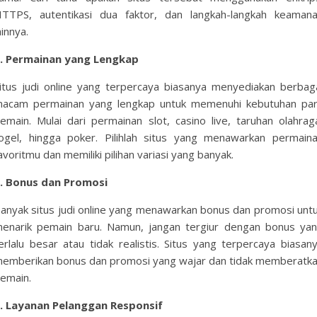
TTPS, autentikasi dua faktor, dan langkah-langkah keaman
ainnya.
. Permainan yang Lengkap
itus judi online yang terpercaya biasanya menyediakan berbag
acam permainan yang lengkap untuk memenuhi kebutuhan pa
emain. Mulai dari permainan slot, casino live, taruhan olahrag
ogel, hingga poker. Pilihlah situs yang menawarkan permain
avoritmu dan memiliki pilihan variasi yang banyak.
. Bonus dan Promosi
anyak situs judi online yang menawarkan bonus dan promosi unt
enarik pemain baru. Namun, jangan tergiur dengan bonus ya
erlalu besar atau tidak realistis. Situs yang terpercaya biasan
emberikan bonus dan promosi yang wajar dan tidak memberatk
emain.
. Layanan Pelanggan Responsif