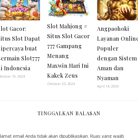
Slot Mahjong #
lot Gacor:
Angpaohoki
Situs Slot Gacor
itus Slot Dapat
Layanan Onlin
777 Gampang
dipercaya buat
Populer
Menang
Bermain Slot777
dengan Sistem
Maxwin Hari Ini
i Indonesia
Aman dan
Kakek Zeus
ktober 10, 2024
Nyaman
Oktober 25, 2024
April 14, 2026
TINGGALKAN BALASAN
lamat email Anda tidak akan dipublikasikan.
Ruas yang wajib