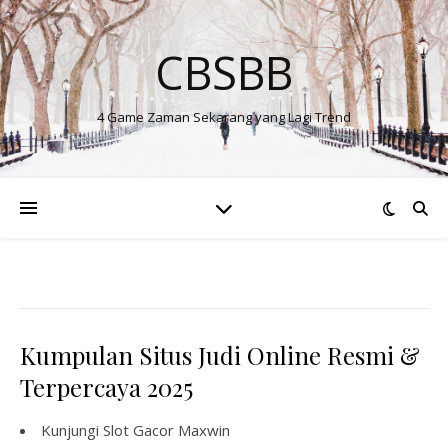
CBSBB
4 Game Zaman Sekarang yang Lagi Trend
Kumpulan Situs Judi Online Resmi &
Terpercaya 2025
Kunjungi
Slot Gacor Maxwin