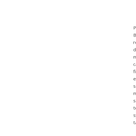
P
B
r
d
m
c
f
e
s
m
s
t
s
t