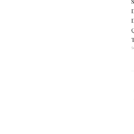
S
D
S