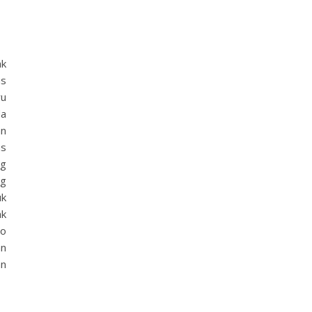
ak
us
ru
da
an
us
ng
ng
uk
ak
no
an
an