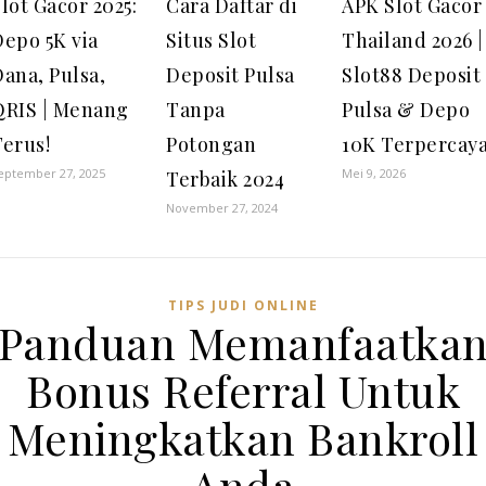
lot Gacor 2025:
Cara Daftar di
APK Slot Gacor
Depo 5K via
Situs Slot
Thailand 2026 |
ana, Pulsa,
Deposit Pulsa
Slot88 Deposit
QRIS | Menang
Tanpa
Pulsa & Depo
Terus!
Potongan
10K Terpercay
eptember 27, 2025
Mei 9, 2026
Terbaik 2024
November 27, 2024
TIPS JUDI ONLINE
Panduan Memanfaatka
Bonus Referral Untuk
Meningkatkan Bankroll
Anda