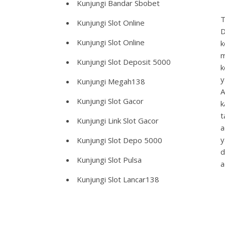
Kunjungi
Bandar Sbobet
T
Kunjungi
Slot Online
D
Kunjungi
Slot Online
m
Kunjungi
Slot Deposit 5000
k
y
Kunjungi
Megah138
A
Kunjungi
Slot Gacor
k
t
Kunjungi
Link Slot Gacor
a
y
Kunjungi
Slot Depo 5000
d
Kunjungi
Slot Pulsa
a
Kunjungi
Slot Lancar138