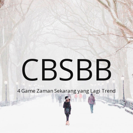
CBSBB
4 Game Zaman Sekarang yang Lagi Trend