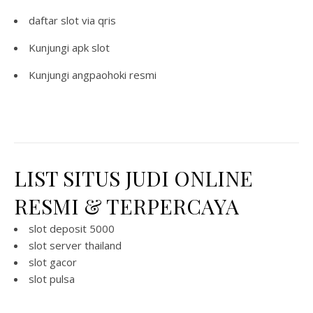
daftar
slot via qris
Kunjungi
apk slot
Kunjungi
angpaohoki resmi
LIST SITUS JUDI ONLINE
RESMI & TERPERCAYA
slot deposit 5000
slot server thailand
slot gacor
slot pulsa