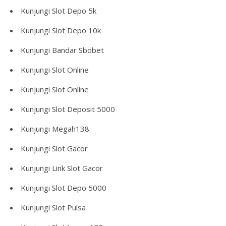
Kunjungi
Slot Depo 5k
Kunjungi
Slot Depo 10k
Kunjungi
Bandar Sbobet
Kunjungi
Slot Online
Kunjungi
Slot Online
Kunjungi
Slot Deposit 5000
Kunjungi
Megah138
Kunjungi
Slot Gacor
Kunjungi
Link Slot Gacor
Kunjungi
Slot Depo 5000
Kunjungi
Slot Pulsa