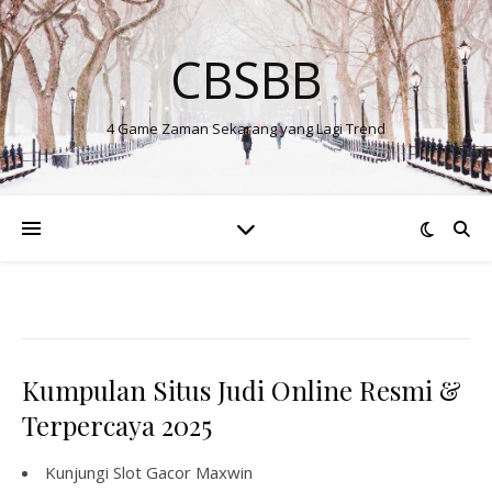
CBSBB
4 Game Zaman Sekarang yang Lagi Trend
Kumpulan Situs Judi Online Resmi &
Terpercaya 2025
Kunjungi
Slot Gacor Maxwin