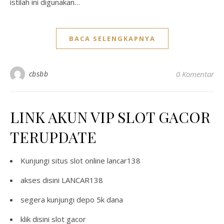
istilah ini digunakan…
BACA SELENGKAPNYA
cbsbb
0 Komentar
LINK AKUN VIP SLOT GACOR
TERUPDATE
Kunjungi situs
slot online lancar138
akses disini
LANCAR138
segera kunjungi
depo 5k dana
klik disini
slot gacor