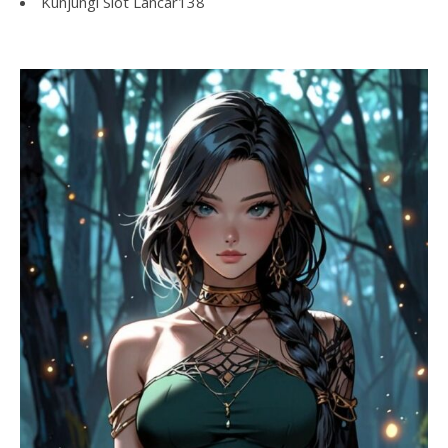
Kunjungi
Slot Lancar138