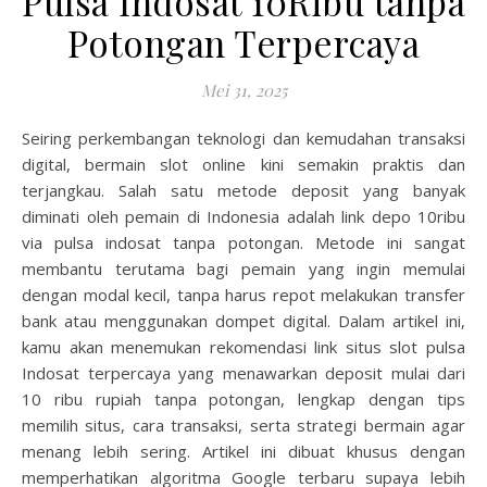
Pulsa Indosat 10Ribu tanpa
Potongan Terpercaya
Mei 31, 2025
Seiring perkembangan teknologi dan kemudahan transaksi
digital, bermain slot online kini semakin praktis dan
terjangkau. Salah satu metode deposit yang banyak
diminati oleh pemain di Indonesia adalah link depo 10ribu
via pulsa indosat tanpa potongan. Metode ini sangat
membantu terutama bagi pemain yang ingin memulai
dengan modal kecil, tanpa harus repot melakukan transfer
bank atau menggunakan dompet digital. Dalam artikel ini,
kamu akan menemukan rekomendasi link situs slot pulsa
Indosat terpercaya yang menawarkan deposit mulai dari
10 ribu rupiah tanpa potongan, lengkap dengan tips
memilih situs, cara transaksi, serta strategi bermain agar
menang lebih sering. Artikel ini dibuat khusus dengan
memperhatikan algoritma Google terbaru supaya lebih