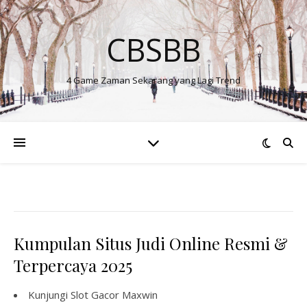
CBSBB
4 Game Zaman Sekarang yang Lagi Trend
Kumpulan Situs Judi Online Resmi &
Terpercaya 2025
Kunjungi
Slot Gacor Maxwin