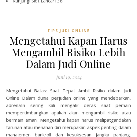
Kunjungi
Slot Lancar138
TIPS JUDI ONLINE
Mengetahui Kapan Harus
Mengambil Risiko Lebih
Dalam Judi Online
Juni 19, 2024
Mengetahui Batas: Saat Tepat Ambil Risiko dalam Judi
Online Dalam dunia perjudian online yang mendebarkan,
adrenalin sering kali mengalir deras saat pemain
mempertimbangkan apakah akan mengambil risiko atau
bermain aman. Mengetahui kapan harus melipatgandakan
taruhan atau menahan diri merupakan aspek penting dalam
manajemen bankroll dan kesuksesan jangka panjang.