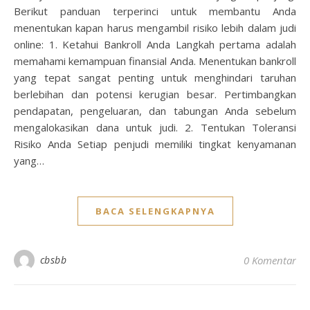
Berikut panduan terperinci untuk membantu Anda
menentukan kapan harus mengambil risiko lebih dalam judi
online: 1. Ketahui Bankroll Anda Langkah pertama adalah
memahami kemampuan finansial Anda. Menentukan bankroll
yang tepat sangat penting untuk menghindari taruhan
berlebihan dan potensi kerugian besar. Pertimbangkan
pendapatan, pengeluaran, dan tabungan Anda sebelum
mengalokasikan dana untuk judi. 2. Tentukan Toleransi
Risiko Anda Setiap penjudi memiliki tingkat kenyamanan
yang…
BACA SELENGKAPNYA
cbsbb
0 Komentar