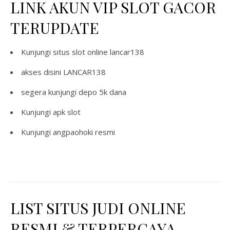
LINK AKUN VIP SLOT GACOR
TERUPDATE
Kunjungi situs
slot online lancar138
akses disini
LANCAR138
segera kunjungi
depo 5k dana
Kunjungi
apk slot
Kunjungi
angpaohoki resmi
LIST SITUS JUDI ONLINE
RESMI & TERPERCAYA