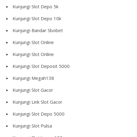
Kunjungi
Slot Depo 5k
Kunjungi
Slot Depo 10k
Kunjungi
Bandar Sbobet
Kunjungi
Slot Online
Kunjungi
Slot Online
Kunjungi
Slot Deposit 5000
Kunjungi
Megah138
Kunjungi
Slot Gacor
Kunjungi
Link Slot Gacor
Kunjungi
Slot Depo 5000
Kunjungi
Slot Pulsa