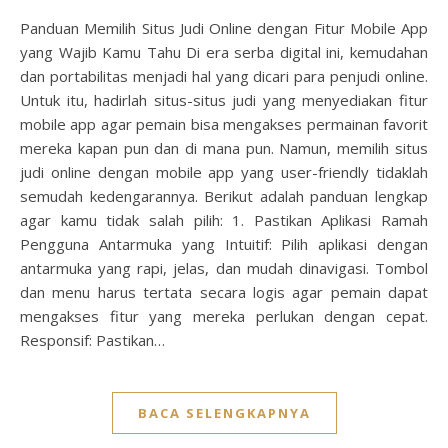
Panduan Memilih Situs Judi Online dengan Fitur Mobile App
yang Wajib Kamu Tahu Di era serba digital ini, kemudahan
dan portabilitas menjadi hal yang dicari para penjudi online.
Untuk itu, hadirlah situs-situs judi yang menyediakan fitur
mobile app agar pemain bisa mengakses permainan favorit
mereka kapan pun dan di mana pun. Namun, memilih situs
judi online dengan mobile app yang user-friendly tidaklah
semudah kedengarannya. Berikut adalah panduan lengkap
agar kamu tidak salah pilih: 1. Pastikan Aplikasi Ramah
Pengguna Antarmuka yang Intuitif: Pilih aplikasi dengan
antarmuka yang rapi, jelas, dan mudah dinavigasi. Tombol
dan menu harus tertata secara logis agar pemain dapat
mengakses fitur yang mereka perlukan dengan cepat.
Responsif: Pastikan…
BACA SELENGKAPNYA