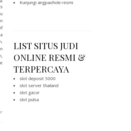
Kunjungi
angpaohoki resmi
us
mu
an
if
ra
n.
LIST SITUS JUDI
an
ONLINE RESMI &
h,
ne
TERPERCAYA
slot deposit 5000
slot server thailand
slot gacor
slot pulsa
ar