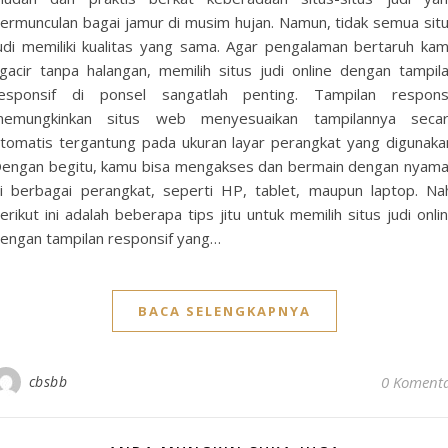
ermunculan bagai jamur di musim hujan. Namun, tidak semua sit
udi memiliki kualitas yang sama. Agar pengalaman bertaruh ka
gacir tanpa halangan, memilih situs judi online dengan tampil
esponsif di ponsel sangatlah penting. Tampilan respons
emungkinkan situs web menyesuaikan tampilannya seca
tomatis tergantung pada ukuran layar perangkat yang digunaka
engan begitu, kamu bisa mengakses dan bermain dengan nyam
i berbagai perangkat, seperti HP, tablet, maupun laptop. Na
erikut ini adalah beberapa tips jitu untuk memilih situs judi onli
engan tampilan responsif yang…
BACA SELENGKAPNYA
cbsbb
0 Koment