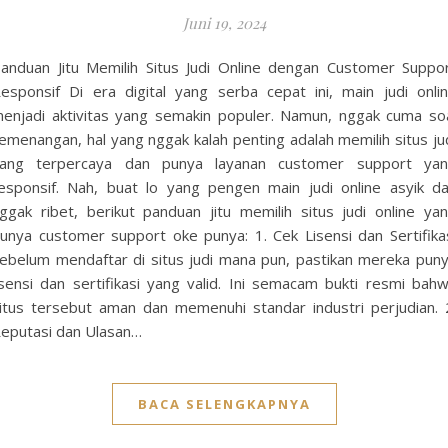
Juni 19, 2024
anduan Jitu Memilih Situs Judi Online dengan Customer Suppo
esponsif Di era digital yang serba cepat ini, main judi onli
enjadi aktivitas yang semakin populer. Namun, nggak cuma so
emenangan, hal yang nggak kalah penting adalah memilih situs ju
ang terpercaya dan punya layanan customer support ya
esponsif. Nah, buat lo yang pengen main judi online asyik d
ggak ribet, berikut panduan jitu memilih situs judi online ya
unya customer support oke punya: 1. Cek Lisensi dan Sertifika
ebelum mendaftar di situs judi mana pun, pastikan mereka pun
isensi dan sertifikasi yang valid. Ini semacam bukti resmi bah
itus tersebut aman dan memenuhi standar industri perjudian. 
eputasi dan Ulasan…
BACA SELENGKAPNYA