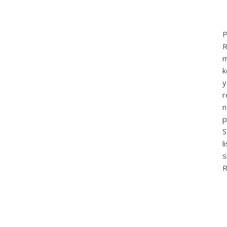
P
R
m
k
y
r
n
p
S
l
s
R