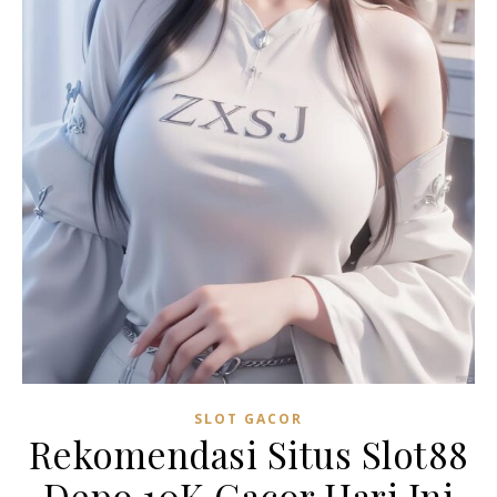
SLOT GACOR
Rekomendasi Situs Slot88
Depo 10K Gacor Hari Ini