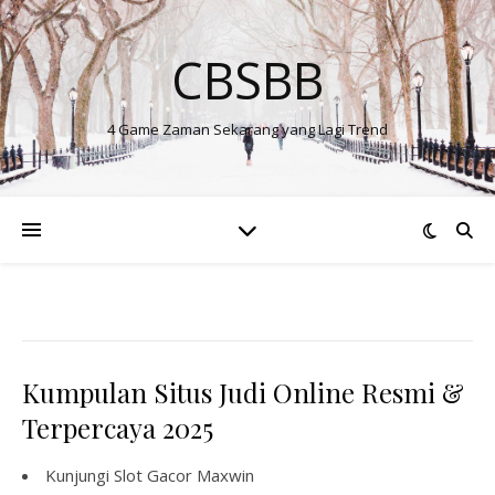
CBSBB
4 Game Zaman Sekarang yang Lagi Trend
Kumpulan Situs Judi Online Resmi &
Terpercaya 2025
Kunjungi
Slot Gacor Maxwin