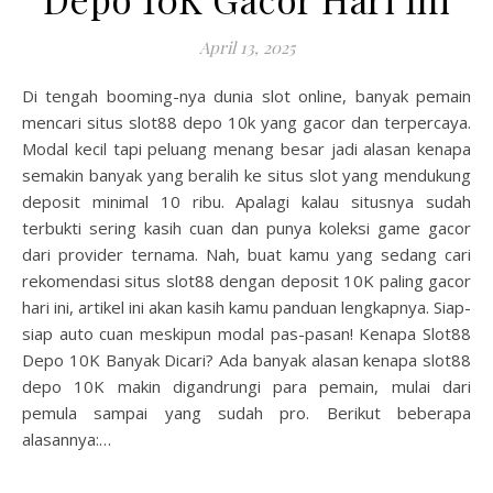
April 13, 2025
Di tengah booming-nya dunia slot online, banyak pemain
mencari situs slot88 depo 10k yang gacor dan terpercaya.
Modal kecil tapi peluang menang besar jadi alasan kenapa
semakin banyak yang beralih ke situs slot yang mendukung
deposit minimal 10 ribu. Apalagi kalau situsnya sudah
terbukti sering kasih cuan dan punya koleksi game gacor
dari provider ternama. Nah, buat kamu yang sedang cari
rekomendasi situs slot88 dengan deposit 10K paling gacor
hari ini, artikel ini akan kasih kamu panduan lengkapnya. Siap-
siap auto cuan meskipun modal pas-pasan! Kenapa Slot88
Depo 10K Banyak Dicari? Ada banyak alasan kenapa slot88
depo 10K makin digandrungi para pemain, mulai dari
pemula sampai yang sudah pro. Berikut beberapa
alasannya:…