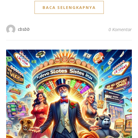
BACA SELENGKAPNYA
cbsbb
0 Komentar