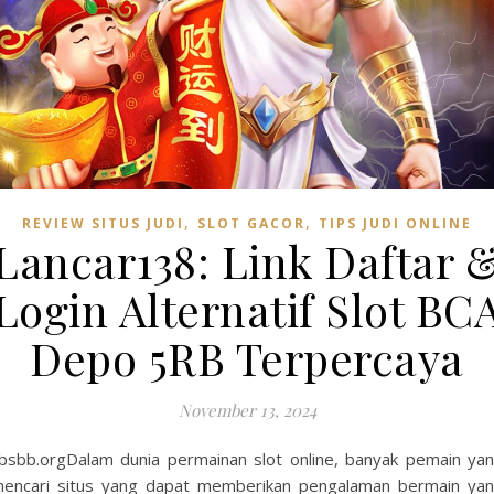
,
,
REVIEW SITUS JUDI
SLOT GACOR
TIPS JUDI ONLINE
Lancar138: Link Daftar 
Login Alternatif Slot BC
Depo 5RB Terpercaya
November 13, 2024
bsbb.orgDalam dunia permainan slot online, banyak pemain ya
encari situs yang dapat memberikan pengalaman bermain ya