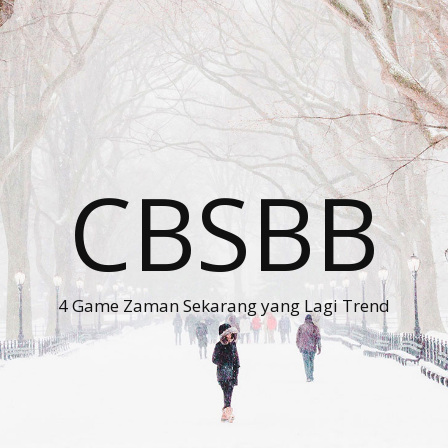
CBSBB
4 Game Zaman Sekarang yang Lagi Trend