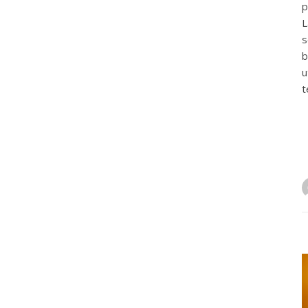
p
L
s
b
u
t