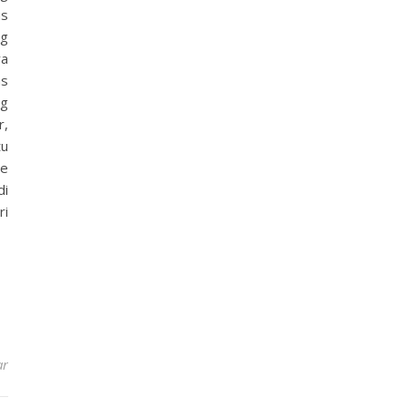
us
ng
ya
as
ng
r,
tu
ne
di
ri
ar