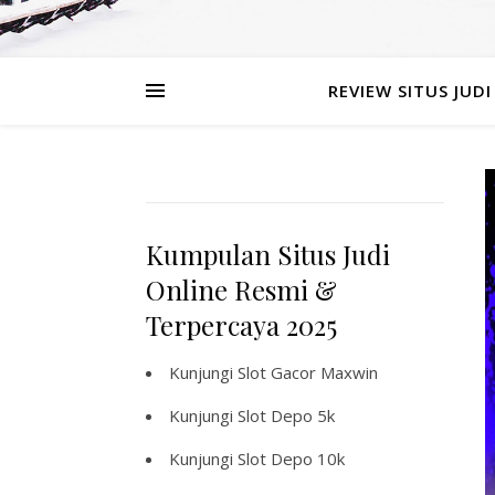
REVIEW SITUS JUDI
Kumpulan Situs Judi
Online Resmi &
Terpercaya 2025
Kunjungi
Slot Gacor Maxwin
Kunjungi
Slot Depo 5k
Kunjungi
Slot Depo 10k