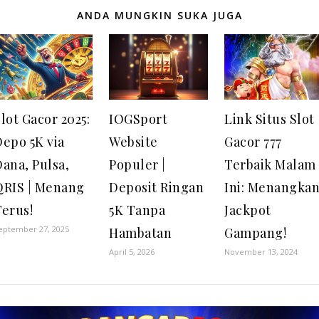
ANDA MUNGKIN SUKA JUGA
lot Gacor 2025:
IOGSport
Link Situs Slot
Depo 5K via
Website
Gacor 777
ana, Pulsa,
Populer |
Terbaik Malam
QRIS | Menang
Deposit Ringan
Ini: Menangka
Terus!
5K Tanpa
Jackpot
eptember 27, 2025
Hambatan
Gampang!
April 5, 2026
November 13, 2024