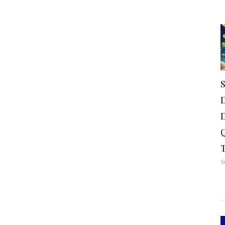
S
D
S