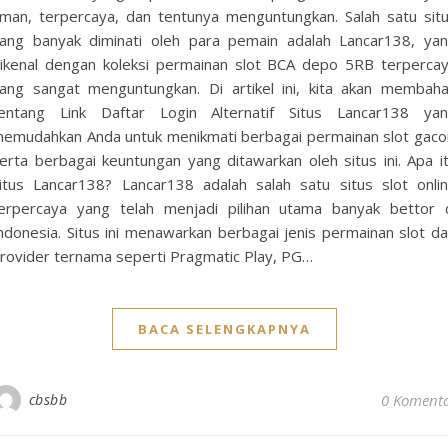
man, terpercaya, dan tentunya menguntungkan. Salah satu sit
ang banyak diminati oleh para pemain adalah Lancar138, ya
ikenal dengan koleksi permainan slot BCA depo 5RB terperca
ang sangat menguntungkan. Di artikel ini, kita akan membah
entang Link Daftar Login Alternatif Situs Lancar138 ya
emudahkan Anda untuk menikmati berbagai permainan slot gaco
erta berbagai keuntungan yang ditawarkan oleh situs ini. Apa i
itus Lancar138? Lancar138 adalah salah satu situs slot onli
erpercaya yang telah menjadi pilihan utama banyak bettor 
ndonesia. Situs ini menawarkan berbagai jenis permainan slot da
rovider ternama seperti Pragmatic Play, PG…
BACA SELENGKAPNYA
cbsbb
0 Koment