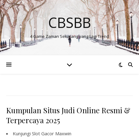
CBSBB
4 Game Zaman Sekarang yang Lagi Trend
Kumpulan Situs Judi Online Resmi &
Terpercaya 2025
Kunjungi
Slot Gacor Maxwin