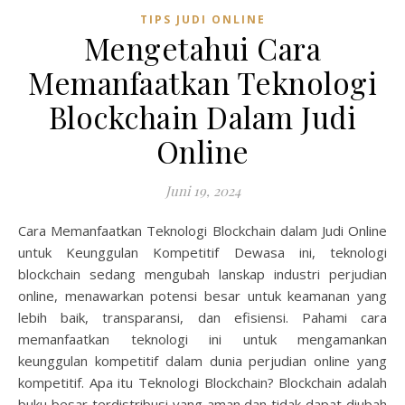
TIPS JUDI ONLINE
Mengetahui Cara
Memanfaatkan Teknologi
Blockchain Dalam Judi
Online
Juni 19, 2024
Cara Memanfaatkan Teknologi Blockchain dalam Judi Online
untuk Keunggulan Kompetitif Dewasa ini, teknologi
blockchain sedang mengubah lanskap industri perjudian
online, menawarkan potensi besar untuk keamanan yang
lebih baik, transparansi, dan efisiensi. Pahami cara
memanfaatkan teknologi ini untuk mengamankan
keunggulan kompetitif dalam dunia perjudian online yang
kompetitif. Apa itu Teknologi Blockchain? Blockchain adalah
buku besar terdistribusi yang aman dan tidak dapat diubah