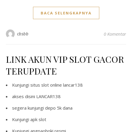
BACA SELENGKAPNYA
cbsbb
0 Komentar
LINK AKUN VIP SLOT GACOR
TERUPDATE
Kunjungi situs
slot online lancar138
akses disini
LANCAR138
segera kunjungi
depo 5k dana
Kunjungi
apk slot
Kunjungi
angpaohoki resmi