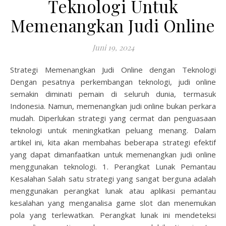
Teknologi Untuk
Memenangkan Judi Online
Juni 19, 2024
Strategi Memenangkan Judi Online dengan Teknologi
Dengan pesatnya perkembangan teknologi, judi online
semakin diminati pemain di seluruh dunia, termasuk
Indonesia. Namun, memenangkan judi online bukan perkara
mudah. Diperlukan strategi yang cermat dan penguasaan
teknologi untuk meningkatkan peluang menang. Dalam
artikel ini, kita akan membahas beberapa strategi efektif
yang dapat dimanfaatkan untuk memenangkan judi online
menggunakan teknologi. 1. Perangkat Lunak Pemantau
Kesalahan Salah satu strategi yang sangat berguna adalah
menggunakan perangkat lunak atau aplikasi pemantau
kesalahan yang menganalisa game slot dan menemukan
pola yang terlewatkan. Perangkat lunak ini mendeteksi