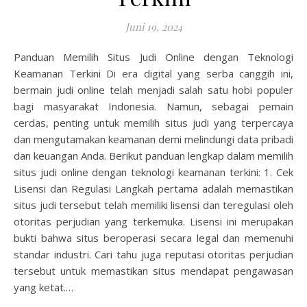
Juni 19, 2024
Panduan Memilih Situs Judi Online dengan Teknologi
Keamanan Terkini Di era digital yang serba canggih ini,
bermain judi online telah menjadi salah satu hobi populer
bagi masyarakat Indonesia. Namun, sebagai pemain
cerdas, penting untuk memilih situs judi yang terpercaya
dan mengutamakan keamanan demi melindungi data pribadi
dan keuangan Anda. Berikut panduan lengkap dalam memilih
situs judi online dengan teknologi keamanan terkini: 1. Cek
Lisensi dan Regulasi Langkah pertama adalah memastikan
situs judi tersebut telah memiliki lisensi dan teregulasi oleh
otoritas perjudian yang terkemuka. Lisensi ini merupakan
bukti bahwa situs beroperasi secara legal dan memenuhi
standar industri. Cari tahu juga reputasi otoritas perjudian
tersebut untuk memastikan situs mendapat pengawasan
yang ketat.…