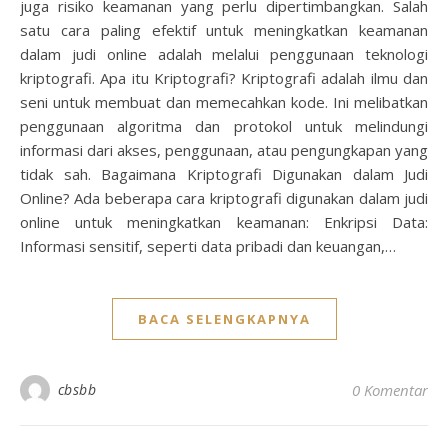
juga risiko keamanan yang perlu dipertimbangkan. Salah
satu cara paling efektif untuk meningkatkan keamanan
dalam judi online adalah melalui penggunaan teknologi
kriptografi. Apa itu Kriptografi? Kriptografi adalah ilmu dan
seni untuk membuat dan memecahkan kode. Ini melibatkan
penggunaan algoritma dan protokol untuk melindungi
informasi dari akses, penggunaan, atau pengungkapan yang
tidak sah. Bagaimana Kriptografi Digunakan dalam Judi
Online? Ada beberapa cara kriptografi digunakan dalam judi
online untuk meningkatkan keamanan: Enkripsi Data:
Informasi sensitif, seperti data pribadi dan keuangan,…
BACA SELENGKAPNYA
cbsbb
0 Komentar