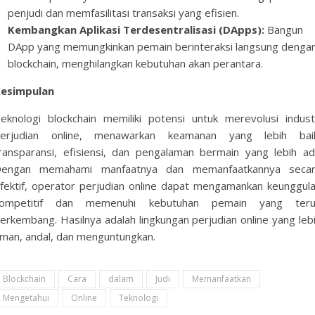
penjudi dan memfasilitasi transaksi yang efisien.
Kembangkan Aplikasi Terdesentralisasi (DApps):
Bangun
DApp yang memungkinkan pemain berinteraksi langsung denga
blockchain, menghilangkan kebutuhan akan perantara.
esimpulan
eknologi blockchain memiliki potensi untuk merevolusi indust
erjudian online, menawarkan keamanan yang lebih bai
ransparansi, efisiensi, dan pengalaman bermain yang lebih adi
engan memahami manfaatnya dan memanfaatkannya seca
fektif, operator perjudian online dapat mengamankan keunggul
kompetitif dan memenuhi kebutuhan pemain yang teru
erkembang. Hasilnya adalah lingkungan perjudian online yang leb
man, andal, dan menguntungkan.
Blockchain
Cara
dalam
Judi
Memanfaatkan
Mengetahui
Online
Teknologi