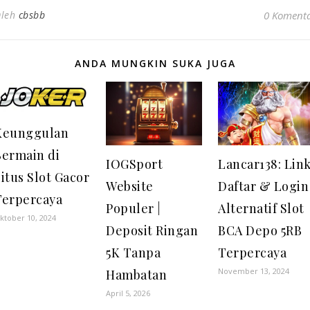
leh
cbsbb
0 Koment
ANDA MUNGKIN SUKA JUGA
Keunggulan
Bermain di
IOGSport
Lancar138: Lin
itus Slot Gacor
Website
Daftar & Login
Terpercaya
Populer |
Alternatif Slot
ktober 10, 2024
Deposit Ringan
BCA Depo 5RB
5K Tanpa
Terpercaya
November 13, 2024
Hambatan
April 5, 2026