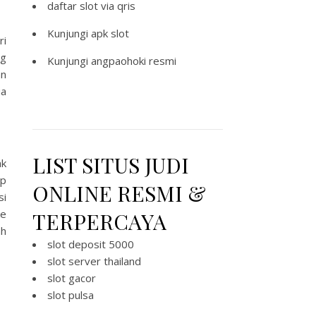
daftar
slot via qris
Kunjungi
apk slot
ri
ng
Kunjungi
angpaohoki resmi
an
ia
LIST SITUS JUDI
ak
ap
ONLINE RESMI &
si
ke
TERPERCAYA
ah
slot deposit 5000
slot server thailand
slot gacor
slot pulsa