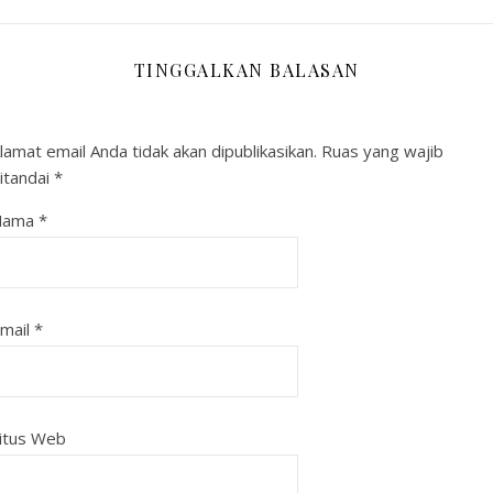
TINGGALKAN BALASAN
lamat email Anda tidak akan dipublikasikan.
Ruas yang wajib
itandai
*
Nama
*
mail
*
itus Web