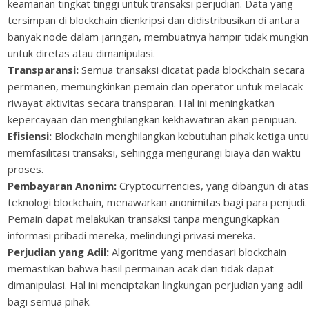
keamanan tingkat tinggi untuk transaksi perjudian. Data yang
tersimpan di blockchain dienkripsi dan didistribusikan di antara
banyak node dalam jaringan, membuatnya hampir tidak mungkin
untuk diretas atau dimanipulasi.
Transparansi:
Semua transaksi dicatat pada blockchain secara
permanen, memungkinkan pemain dan operator untuk melacak
riwayat aktivitas secara transparan. Hal ini meningkatkan
kepercayaan dan menghilangkan kekhawatiran akan penipuan.
Efisiensi:
Blockchain menghilangkan kebutuhan pihak ketiga untu
memfasilitasi transaksi, sehingga mengurangi biaya dan waktu
proses.
Pembayaran Anonim:
Cryptocurrencies, yang dibangun di atas
teknologi blockchain, menawarkan anonimitas bagi para penjudi.
Pemain dapat melakukan transaksi tanpa mengungkapkan
informasi pribadi mereka, melindungi privasi mereka.
Perjudian yang Adil:
Algoritme yang mendasari blockchain
memastikan bahwa hasil permainan acak dan tidak dapat
dimanipulasi. Hal ini menciptakan lingkungan perjudian yang adil
bagi semua pihak.