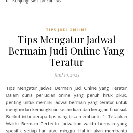
Kunjungi
Slot Lancar138
TIPS JUDI ONLINE
Tips Mengatur Jadwal
Bermain Judi Online Yang
Teratur
Juni 19, 2024
Tips Mengatur Jadwal Bermain Judi Online yang Teratur
Dalam dunia perjudian online yang penuh hiruk pikuk,
penting untuk memiliki jadwal bermain yang teratur untuk
menghindari kemungkinan kecanduan dan kerugian finansial.
Berikut ini beberapa tips yang bisa membantu: 1. Tetapkan
Waktu Bermain Tertentu Jadwalkan waktu bermain yang
spesifik setiap hari atau minggu. Hal ini akan membantu