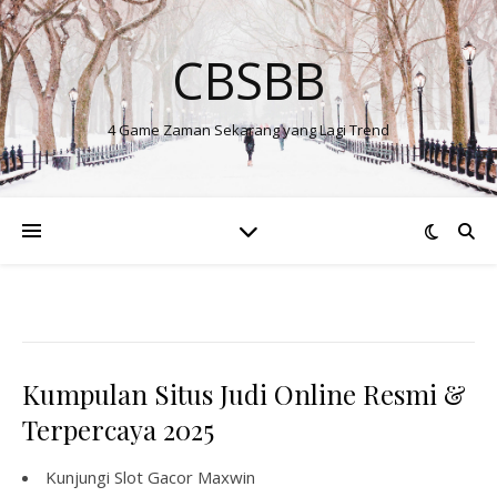
CBSBB
4 Game Zaman Sekarang yang Lagi Trend
Kumpulan Situs Judi Online Resmi &
Terpercaya 2025
Kunjungi
Slot Gacor Maxwin