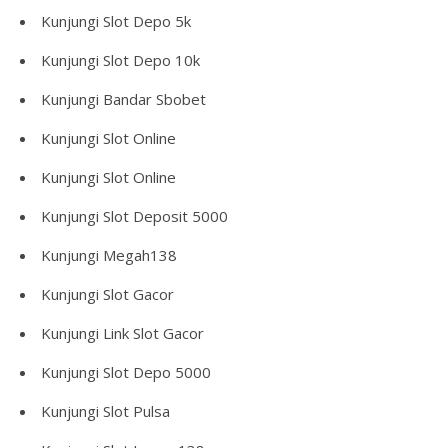
Kunjungi
Slot Depo 5k
Kunjungi
Slot Depo 10k
Kunjungi
Bandar Sbobet
Kunjungi
Slot Online
Kunjungi
Slot Online
Kunjungi
Slot Deposit 5000
Kunjungi
Megah138
Kunjungi
Slot Gacor
Kunjungi
Link Slot Gacor
Kunjungi
Slot Depo 5000
Kunjungi
Slot Pulsa