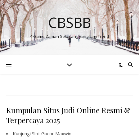
CBSBB
4 Game Zaman Sekarang yang Lagi Trend
Kumpulan Situs Judi Online Resmi &
Terpercaya 2025
Kunjungi
Slot Gacor Maxwin