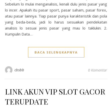
Sebelum lo mulai menganalisis, kenali dulu jenis pasar yang
lo incer. Apakah itu pasar sport, pasar saham, pasar forex,
atau pasar lainnya. Tiap pasar punya karakteristik dan pola
yang beda-beda, jadi lo harus sesuaikan pendekatan
analisis lo sesuai jenis pasar yang mau lo taklukin. 2.
Kumpulin Data…
BACA SELENGKAPNYA
cbsbb
0 Komentar
LINK AKUN VIP SLOT GACOR
TERUPDATE