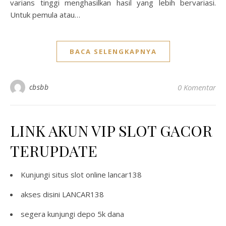
varians tinggi menghasilkan hasil yang lebih bervariasi.
Untuk pemula atau…
BACA SELENGKAPNYA
cbsbb
0 Komentar
LINK AKUN VIP SLOT GACOR
TERUPDATE
Kunjungi situs
slot online lancar138
akses disini
LANCAR138
segera kunjungi
depo 5k dana