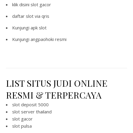
klik disini
slot gacor
daftar
slot via qris
Kunjungi
apk slot
Kunjungi
angpaohoki resmi
LIST SITUS JUDI ONLINE
RESMI & TERPERCAYA
slot deposit 5000
slot server thailand
slot gacor
slot pulsa