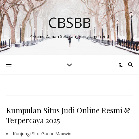
CBSBB
4 Game Zaman Sekarang yang Lagi Trend
Kumpulan Situs Judi Online Resmi &
Terpercaya 2025
Kunjungi
Slot Gacor Maxwin