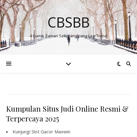
CBSBB
4 Game Zaman Sekarang yang Lagi Trend
Kumpulan Situs Judi Online Resmi &
Terpercaya 2025
Kunjungi
Slot Gacor Maxwin