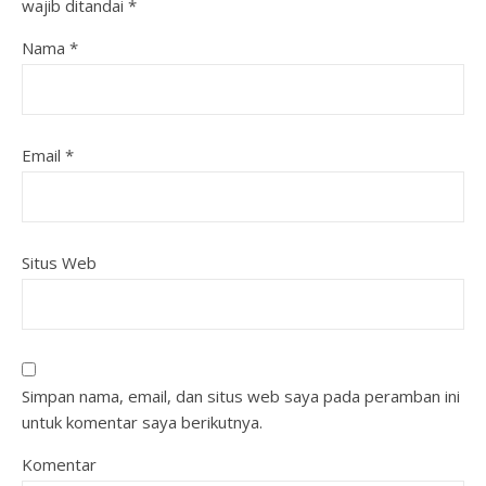
wajib ditandai
*
Nama
*
Email
*
Situs Web
Simpan nama, email, dan situs web saya pada peramban ini
untuk komentar saya berikutnya.
Komentar