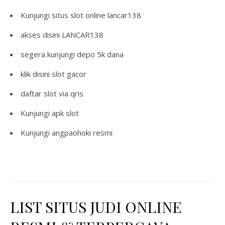
Kunjungi situs
slot online lancar138
akses disini
LANCAR138
segera kunjungi
depo 5k dana
klik disini
slot gacor
daftar
slot via qris
Kunjungi
apk slot
Kunjungi
angpaohoki resmi
LIST SITUS JUDI ONLINE