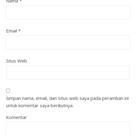
Nama
*
Email
*
Situs Web
Simpan nama, email, dan situs web saya pada peramban ini
untuk komentar saya berikutnya.
Komentar