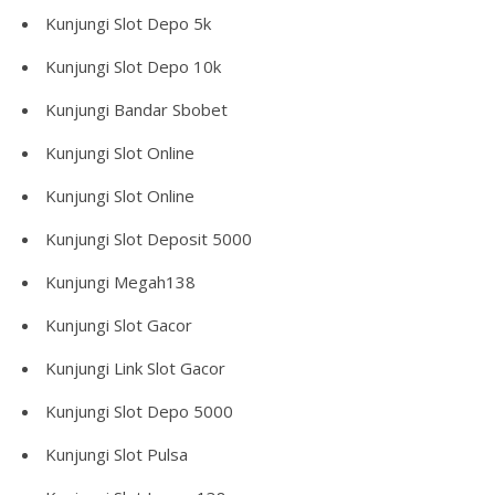
Kunjungi
Slot Depo 5k
Kunjungi
Slot Depo 10k
Kunjungi
Bandar Sbobet
Kunjungi
Slot Online
Kunjungi
Slot Online
Kunjungi
Slot Deposit 5000
Kunjungi
Megah138
Kunjungi
Slot Gacor
Kunjungi
Link Slot Gacor
Kunjungi
Slot Depo 5000
Kunjungi
Slot Pulsa