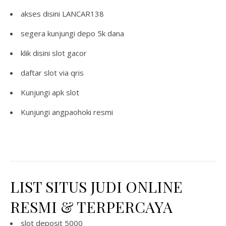
akses disini
LANCAR138
segera kunjungi
depo 5k dana
klik disini
slot gacor
daftar
slot via qris
Kunjungi
apk slot
Kunjungi
angpaohoki resmi
LIST SITUS JUDI ONLINE
RESMI & TERPERCAYA
slot deposit 5000