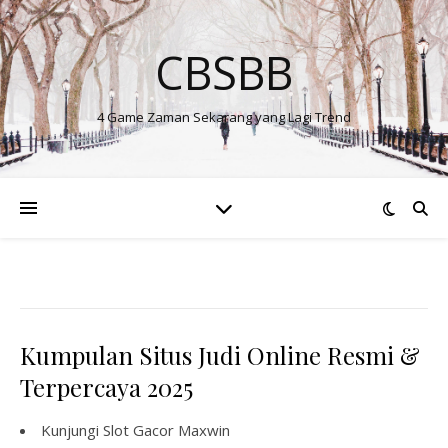
CBSBB
4 Game Zaman Sekarang yang Lagi Trend
Kumpulan Situs Judi Online Resmi &
Terpercaya 2025
Kunjungi
Slot Gacor Maxwin