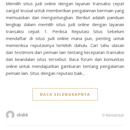
Memilih situs judi online dengan layanan transaksi cepat
sangat krusial untuk memberikan pengalaman bermain yang
memuaskan dan menguntungkan. Berikut adalah panduan
lengkap dalam memilih situs judi online dengan layanan
transaksi cepat: 1. Periksa Reputasi Situs Sebelum
mendaftar di situs judi online mana pun, penting untuk
memeriksa reputasinya terlebih dahulu. Cari tahu ulasan
dan testimoni dari pemain lain tentang kecepatan transaksi
dan keandalan situs tersebut. Baca forum dan komunitas
online untuk mendapatkan gambaran tentang pengalaman
pemain lain. Situs dengan reputasi baik…
BACA SELENGKAPNYA
cbsbb
0 Komentar