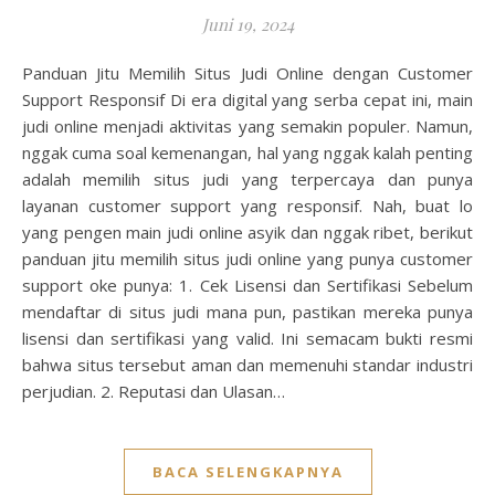
Juni 19, 2024
Panduan Jitu Memilih Situs Judi Online dengan Customer
Support Responsif Di era digital yang serba cepat ini, main
judi online menjadi aktivitas yang semakin populer. Namun,
nggak cuma soal kemenangan, hal yang nggak kalah penting
adalah memilih situs judi yang terpercaya dan punya
layanan customer support yang responsif. Nah, buat lo
yang pengen main judi online asyik dan nggak ribet, berikut
panduan jitu memilih situs judi online yang punya customer
support oke punya: 1. Cek Lisensi dan Sertifikasi Sebelum
mendaftar di situs judi mana pun, pastikan mereka punya
lisensi dan sertifikasi yang valid. Ini semacam bukti resmi
bahwa situs tersebut aman dan memenuhi standar industri
perjudian. 2. Reputasi dan Ulasan…
BACA SELENGKAPNYA