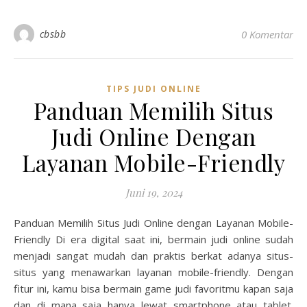
cbsbb
0 Komentar
TIPS JUDI ONLINE
Panduan Memilih Situs
Judi Online Dengan
Layanan Mobile-Friendly
Juni 19, 2024
Panduan Memilih Situs Judi Online dengan Layanan Mobile-
Friendly Di era digital saat ini, bermain judi online sudah
menjadi sangat mudah dan praktis berkat adanya situs-
situs yang menawarkan layanan mobile-friendly. Dengan
fitur ini, kamu bisa bermain game judi favoritmu kapan saja
dan di mana saja hanya lewat smartphone atau tablet.