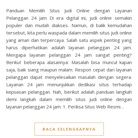
Panduan Memilih Situs Judi Online dengan Layanan
Pelanggan 24 Jam Di era digital ini, judi online semakin
populer dan mudah diakses. Namun, di balik kemudahan
tersebut, kita perlu waspada dalam memilih situs judi online
yang aman dan terpercaya. Salah satu aspek penting yang
harus diperhatikan adalah layanan pelanggan 24 jam.
Mengapa layanan pelanggan 24 jam sangat penting?
Berikut beberapa alasannya: Masalah bisa muncul kapan
saja, baik siang maupun malam. Respon cepat dari layanan
pelanggan dapat menyelesaikan masalah dengan segera.
Layanan 24 jam menunjukkan dedikasi situs terhadap
kepuasan pelanggan. Nah, berikut adalah panduan langkah
demi langkah dalam memilih situs judi online dengan
layanan pelanggan 24 jam: 1. Periksa Situs Web Resmi…
BACA SELENGKAPNYA