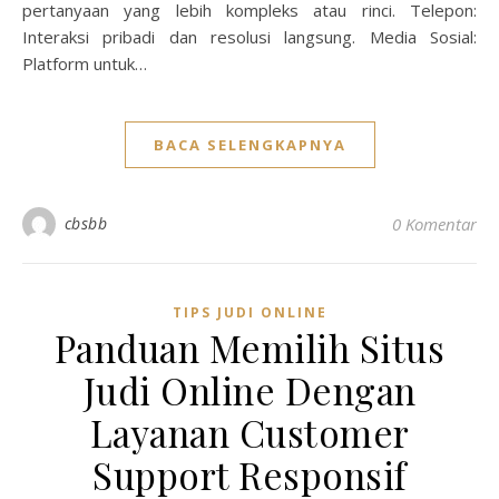
pertanyaan yang lebih kompleks atau rinci. Telepon:
Interaksi pribadi dan resolusi langsung. Media Sosial:
Platform untuk…
BACA SELENGKAPNYA
cbsbb
0 Komentar
TIPS JUDI ONLINE
Panduan Memilih Situs
Judi Online Dengan
Layanan Customer
Support Responsif