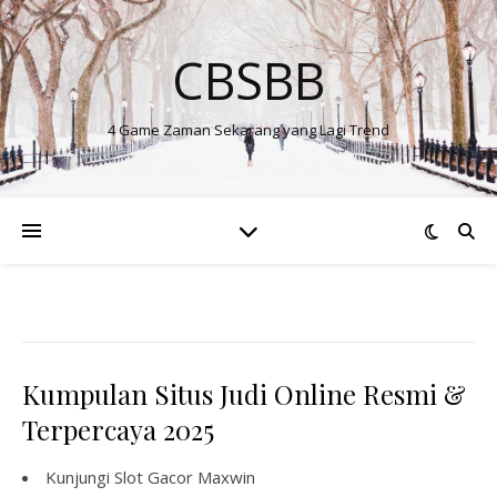
CBSBB
4 Game Zaman Sekarang yang Lagi Trend
Kumpulan Situs Judi Online Resmi &
Terpercaya 2025
Kunjungi
Slot Gacor Maxwin