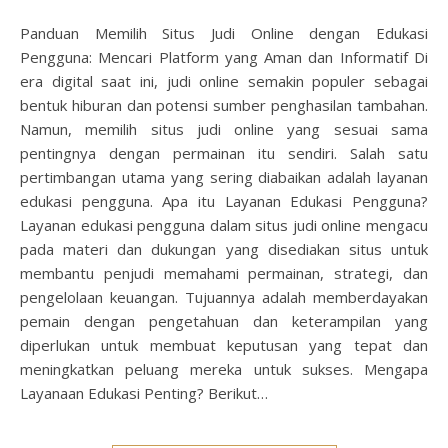
Panduan Memilih Situs Judi Online dengan Edukasi
Pengguna: Mencari Platform yang Aman dan Informatif Di
era digital saat ini, judi online semakin populer sebagai
bentuk hiburan dan potensi sumber penghasilan tambahan.
Namun, memilih situs judi online yang sesuai sama
pentingnya dengan permainan itu sendiri. Salah satu
pertimbangan utama yang sering diabaikan adalah layanan
edukasi pengguna. Apa itu Layanan Edukasi Pengguna?
Layanan edukasi pengguna dalam situs judi online mengacu
pada materi dan dukungan yang disediakan situs untuk
membantu penjudi memahami permainan, strategi, dan
pengelolaan keuangan. Tujuannya adalah memberdayakan
pemain dengan pengetahuan dan keterampilan yang
diperlukan untuk membuat keputusan yang tepat dan
meningkatkan peluang mereka untuk sukses. Mengapa
Layanaan Edukasi Penting? Berikut…