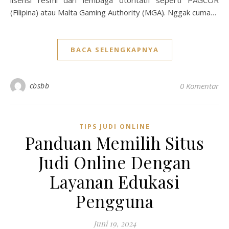
lisensi resmi dari lembaga otoritatif seperti PAGCOR
(Filipina) atau Malta Gaming Authority (MGA). Nggak cuma…
BACA SELENGKAPNYA
cbsbb
0 Komentar
TIPS JUDI ONLINE
Panduan Memilih Situs
Judi Online Dengan
Layanan Edukasi
Pengguna
Juni 19, 2024