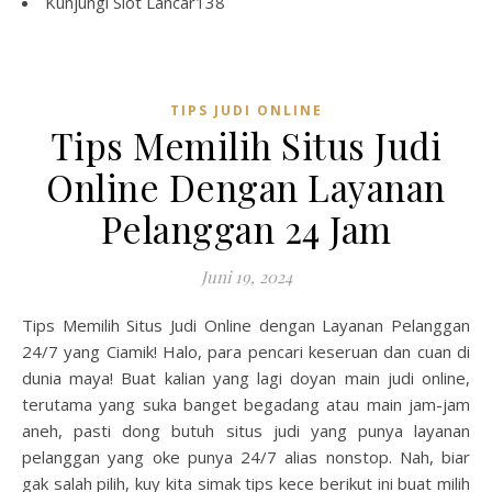
Kunjungi
Slot Lancar138
TIPS JUDI ONLINE
Tips Memilih Situs Judi
Online Dengan Layanan
Pelanggan 24 Jam
Juni 19, 2024
Tips Memilih Situs Judi Online dengan Layanan Pelanggan
24/7 yang Ciamik! Halo, para pencari keseruan dan cuan di
dunia maya! Buat kalian yang lagi doyan main judi online,
terutama yang suka banget begadang atau main jam-jam
aneh, pasti dong butuh situs judi yang punya layanan
pelanggan yang oke punya 24/7 alias nonstop. Nah, biar
gak salah pilih, kuy kita simak tips kece berikut ini buat milih