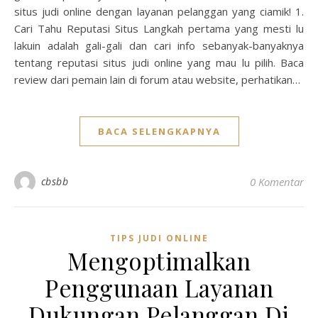
situs judi online dengan layanan pelanggan yang ciamik! 1.
Cari Tahu Reputasi Situs Langkah pertama yang mesti lu
lakuin adalah gali-gali dan cari info sebanyak-banyaknya
tentang reputasi situs judi online yang mau lu pilih. Baca
review dari pemain lain di forum atau website, perhatikan…
BACA SELENGKAPNYA
cbsbb
0 Komentar
TIPS JUDI ONLINE
Mengoptimalkan
Penggunaan Layanan
Dukungan Pelanggan Di