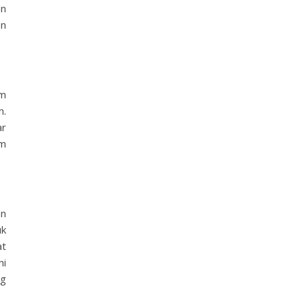
an
an
rm
n.
ar
am
an
uk
t
ni
ng