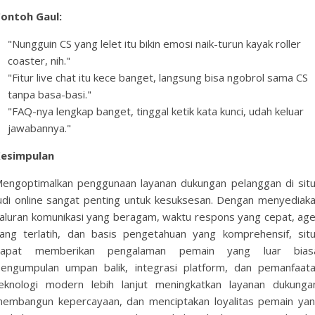
ontoh Gaul:
"Nungguin CS yang lelet itu bikin emosi naik-turun kayak roller
coaster, nih."
"Fitur live chat itu kece banget, langsung bisa ngobrol sama CS
tanpa basa-basi."
"FAQ-nya lengkap banget, tinggal ketik kata kunci, udah keluar
jawabannya."
esimpulan
engoptimalkan penggunaan layanan dukungan pelanggan di sit
udi online sangat penting untuk kesuksesan. Dengan menyediak
aluran komunikasi yang beragam, waktu respons yang cepat, ag
ang terlatih, dan basis pengetahuan yang komprehensif, sit
dapat memberikan pengalaman pemain yang luar biasa
engumpulan umpan balik, integrasi platform, dan pemanfaat
eknologi modern lebih lanjut meningkatkan layanan dukunga
embangun kepercayaan, dan menciptakan loyalitas pemain ya