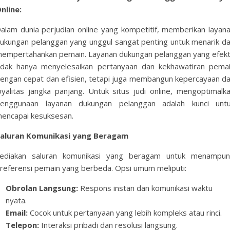
nline:
alam dunia perjudian online yang kompetitif, memberikan layan
ukungan pelanggan yang unggul sangat penting untuk menarik d
empertahankan pemain. Layanan dukungan pelanggan yang efekt
idak hanya menyelesaikan pertanyaan dan kekhawatiran pema
engan cepat dan efisien, tetapi juga membangun kepercayaan d
oyalitas jangka panjang. Untuk situs judi online, mengoptimalk
enggunaan layanan dukungan pelanggan adalah kunci unt
encapai kesuksesan.
aluran Komunikasi yang Beragam
ediakan saluran komunikasi yang beragam untuk menampu
referensi pemain yang berbeda. Opsi umum meliputi:
Obrolan Langsung:
Respons instan dan komunikasi waktu
nyata.
Email:
Cocok untuk pertanyaan yang lebih kompleks atau rinci.
Telepon:
Interaksi pribadi dan resolusi langsung.