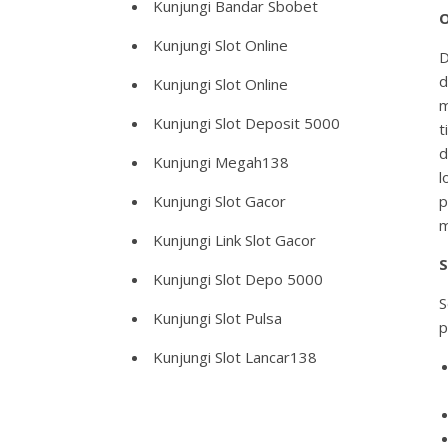
Kunjungi
Bandar Sbobet
O
Kunjungi
Slot Online
D
d
Kunjungi
Slot Online
m
Kunjungi
Slot Deposit 5000
t
d
Kunjungi
Megah138
l
Kunjungi
Slot Gacor
p
m
Kunjungi
Link Slot Gacor
S
Kunjungi
Slot Depo 5000
S
Kunjungi
Slot Pulsa
p
Kunjungi
Slot Lancar138