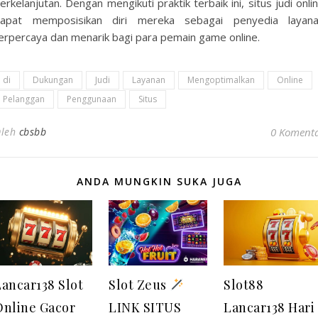
erkelanjutan. Dengan mengikuti praktik terbaik ini, situs judi onli
apat memposisikan diri mereka sebagai penyedia layan
erpercaya dan menarik bagi para pemain game online.
di
Dukungan
Judi
Layanan
Mengoptimalkan
Online
Pelanggan
Penggunaan
Situs
leh
cbsbb
0 Koment
ANDA MUNGKIN SUKA JUGA
ancar138 Slot
Slot Zeus
Slot88
Online Gacor
LINK SITUS
Lancar138 Hari