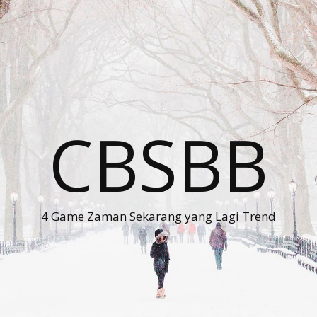
CBSBB
4 Game Zaman Sekarang yang Lagi Trend