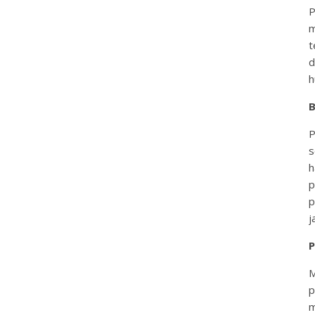
P
m
t
d
h
B
P
s
h
p
j
P
M
p
m