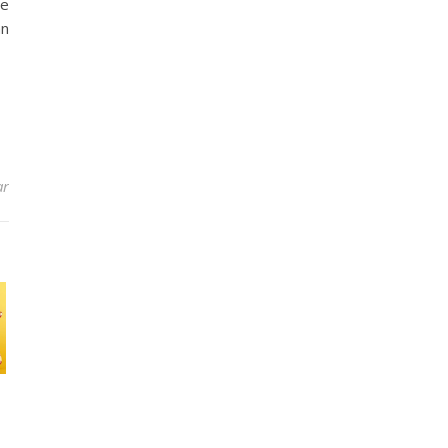
ne
an
ar