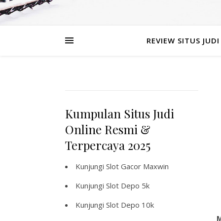
REVIEW SITUS JUDI
Kumpulan Situs Judi
Online Resmi &
Terpercaya 2025
Kunjungi
Slot Gacor Maxwin
Kunjungi
Slot Depo 5k
Kunjungi
Slot Depo 10k
M