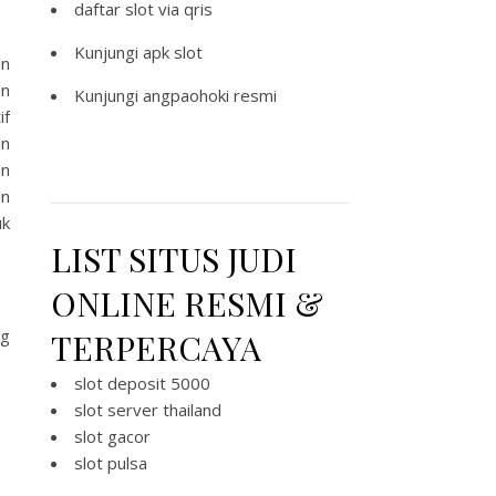
daftar
slot via qris
Kunjungi
apk slot
an
an
Kunjungi
angpaohoki resmi
if
in
an
an
uk
LIST SITUS JUDI
ONLINE RESMI &
ng
TERPERCAYA
slot deposit 5000
slot server thailand
slot gacor
slot pulsa