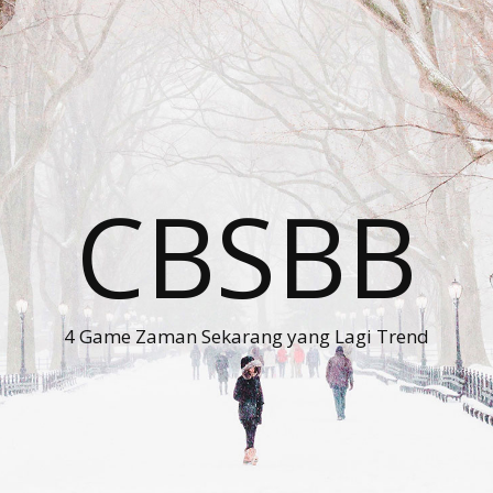
CBSBB
4 Game Zaman Sekarang yang Lagi Trend