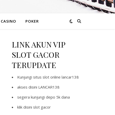
CASINO
POKER
LINK AKUN VIP
SLOT GACOR
TERUPDATE
Kunjungi situs
slot online lancar138
akses disini
LANCAR138
segera kunjungi
depo 5k dana
klik disini
slot gacor