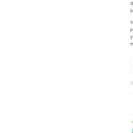
B
b
N
p
y
e
O