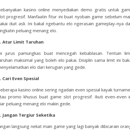
ebanyakan kasino online menyediakan demo gratis untuk ga
lot progresif. Manfaatin fitur ini buat nyobain game sebelum ma
akai duit asli. Ini bakal ngebantu elo ngerasain gameplay-nya d
ingkatin peluang menang elo.
. Atur Limit Taruhan
ni jurus pamungkas buat mencegah kebablasan. Tentuin lim
aruhan maksimal yang boleh elo pakai. Disiplin sama limit ini bak
enyelamatkan elo dari kerugian yang gede.
. Cari Even Spesial
eberapa kasino online sering ngadain even spesial kayak turnam
tau promo khusus buat game slot progresif. Ikuti even-even i
iar peluang menang elo makin gede.
. Jangan Tergiur Seketika
angan langsung nekat main game yang lagi banyak dibicarain oran