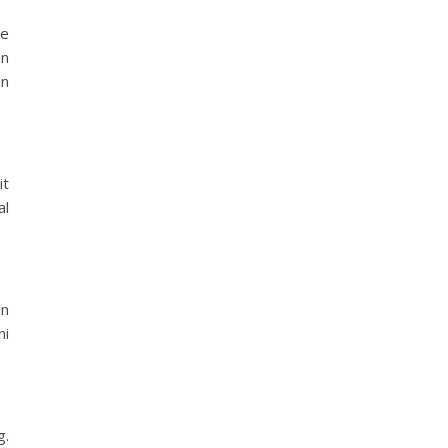
me
in
an
it
al
en
ni
g.