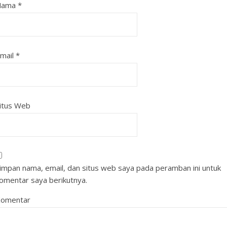
Nama
*
mail
*
itus Web
impan nama, email, dan situs web saya pada peramban ini untuk
omentar saya berikutnya.
omentar