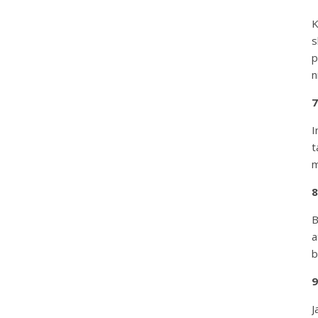
K
s
p
n
7
I
t
m
8
B
a
b
9
J