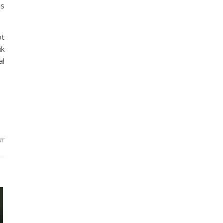
us
ot
ik
al
ar