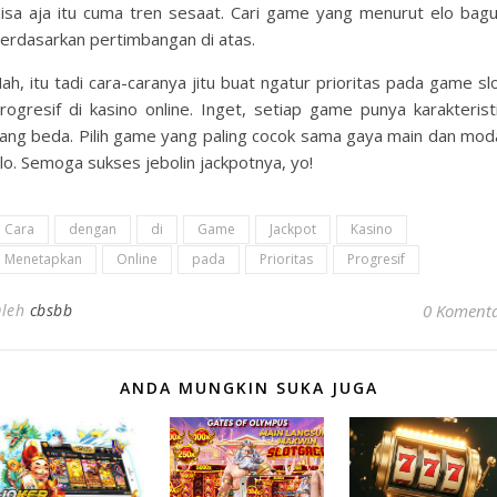
isa aja itu cuma tren sesaat. Cari game yang menurut elo bag
erdasarkan pertimbangan di atas.
ah, itu tadi cara-caranya jitu buat ngatur prioritas pada game sl
rogresif di kasino online. Inget, setiap game punya karakterist
ang beda. Pilih game yang paling cocok sama gaya main dan mod
lo. Semoga sukses jebolin jackpotnya, yo!
Cara
dengan
di
Game
Jackpot
Kasino
Menetapkan
Online
pada
Prioritas
Progresif
leh
cbsbb
0 Koment
ANDA MUNGKIN SUKA JUGA