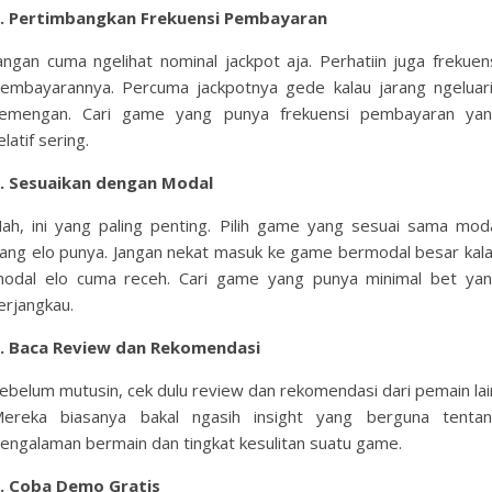
. Pertimbangkan Frekuensi Pembayaran
angan cuma ngelihat nominal jackpot aja. Perhatiin juga frekuen
embayarannya. Percuma jackpotnya gede kalau jarang ngeluar
emengan. Cari game yang punya frekuensi pembayaran ya
elatif sering.
. Sesuaikan dengan Modal
ah, ini yang paling penting. Pilih game yang sesuai sama mod
ang elo punya. Jangan nekat masuk ke game bermodal besar kal
odal elo cuma receh. Cari game yang punya minimal bet ya
erjangkau.
. Baca Review dan Rekomendasi
ebelum mutusin, cek dulu review dan rekomendasi dari pemain lai
ereka biasanya bakal ngasih insight yang berguna tenta
engalaman bermain dan tingkat kesulitan suatu game.
. Coba Demo Gratis