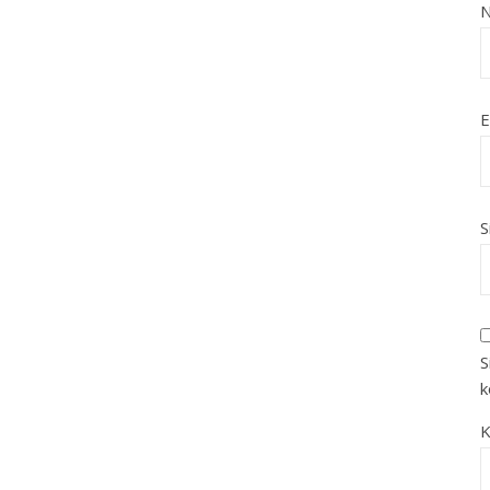
E
S
S
k
K