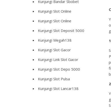
Kunjungi
Bandar Sbobet
C
Kunjungi
Slot Online
Y
Kunjungi
Slot Online
o
Kunjungi
Slot Deposit 5000
g
Kunjungi
Megah138
1
Kunjungi
Slot Gacor
S
P
Kunjungi
Link Slot Gacor
p
f
Kunjungi
Slot Depo 5000
b
Kunjungi
Slot Pulsa
2
Kunjungi
Slot Lancar138
Y
g
S