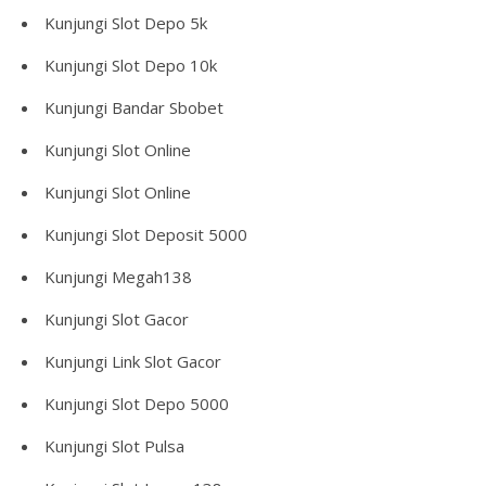
Kunjungi
Slot Depo 5k
Kunjungi
Slot Depo 10k
Kunjungi
Bandar Sbobet
Kunjungi
Slot Online
Kunjungi
Slot Online
Kunjungi
Slot Deposit 5000
Kunjungi
Megah138
Kunjungi
Slot Gacor
Kunjungi
Link Slot Gacor
Kunjungi
Slot Depo 5000
Kunjungi
Slot Pulsa