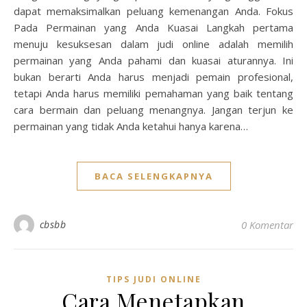
dapat memaksimalkan peluang kemenangan Anda. Fokus
Pada Permainan yang Anda Kuasai Langkah pertama
menuju kesuksesan dalam judi online adalah memilih
permainan yang Anda pahami dan kuasai aturannya. Ini
bukan berarti Anda harus menjadi pemain profesional,
tetapi Anda harus memiliki pemahaman yang baik tentang
cara bermain dan peluang menangnya. Jangan terjun ke
permainan yang tidak Anda ketahui hanya karena…
BACA SELENGKAPNYA
cbsbb
0 Komentar
TIPS JUDI ONLINE
Cara Menetapkan