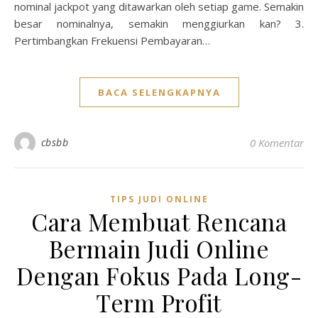
nominal jackpot yang ditawarkan oleh setiap game. Semakin
besar nominalnya, semakin menggiurkan kan? 3.
Pertimbangkan Frekuensi Pembayaran…
BACA SELENGKAPNYA
cbsbb
0 Komentar
TIPS JUDI ONLINE
Cara Membuat Rencana
Bermain Judi Online
Dengan Fokus Pada Long-
Term Profit