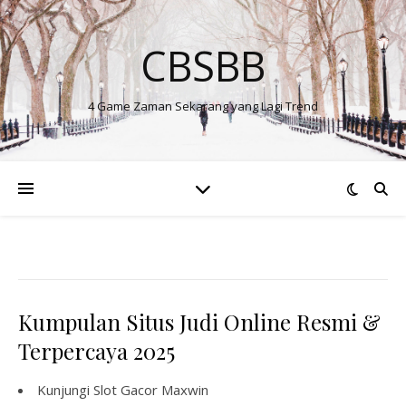
CBSBB
4 Game Zaman Sekarang yang Lagi Trend
Kumpulan Situs Judi Online Resmi &
Terpercaya 2025
Kunjungi
Slot Gacor Maxwin