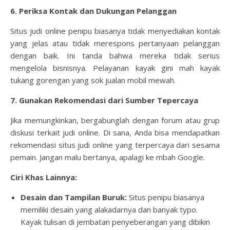
6. Periksa Kontak dan Dukungan Pelanggan
Situs judi online penipu biasanya tidak menyediakan kontak
yang jelas atau tidak merespons pertanyaan pelanggan
dengan baik. Ini tanda bahwa mereka tidak serius
mengelola bisnisnya. Pelayanan kayak gini mah kayak
tukang gorengan yang sok jualan mobil mewah.
7. Gunakan Rekomendasi dari Sumber Tepercaya
Jika memungkinkan, bergabunglah dengan forum atau grup
diskusi terkait judi online. Di sana, Anda bisa mendapatkan
rekomendasi situs judi online yang terpercaya dari sesama
pemain. Jangan malu bertanya, apalagi ke mbah Google.
Ciri Khas Lainnya:
Desain dan Tampilan Buruk:
Situs penipu biasanya
memiliki desain yang alakadarnya dan banyak typo.
Kayak tulisan di jembatan penyeberangan yang dibikin