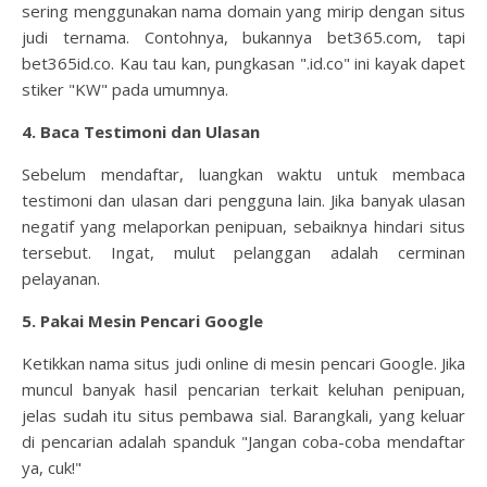
sering menggunakan nama domain yang mirip dengan situs
judi ternama. Contohnya, bukannya bet365.com, tapi
bet365id.co. Kau tau kan, pungkasan ".id.co" ini kayak dapet
stiker "KW" pada umumnya.
4. Baca Testimoni dan Ulasan
Sebelum mendaftar, luangkan waktu untuk membaca
testimoni dan ulasan dari pengguna lain. Jika banyak ulasan
negatif yang melaporkan penipuan, sebaiknya hindari situs
tersebut. Ingat, mulut pelanggan adalah cerminan
pelayanan.
5. Pakai Mesin Pencari Google
Ketikkan nama situs judi online di mesin pencari Google. Jika
muncul banyak hasil pencarian terkait keluhan penipuan,
jelas sudah itu situs pembawa sial. Barangkali, yang keluar
di pencarian adalah spanduk "Jangan coba-coba mendaftar
ya, cuk!"