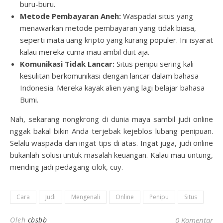
buru-buru.
Metode Pembayaran Aneh:
Waspadai situs yang
menawarkan metode pembayaran yang tidak biasa,
seperti mata uang kripto yang kurang populer. Ini isyarat
kalau mereka cuma mau ambil duit aja.
Komunikasi Tidak Lancar:
Situs penipu sering kali
kesulitan berkomunikasi dengan lancar dalam bahasa
Indonesia. Mereka kayak alien yang lagi belajar bahasa
Bumi.
Nah, sekarang nongkrong di dunia maya sambil judi online
nggak bakal bikin Anda terjebak kejeblos lubang penipuan.
Selalu waspada dan ingat tips di atas. Ingat juga, judi online
bukanlah solusi untuk masalah keuangan. Kalau mau untung,
mending jadi pedagang cilok, cuy.
Cara
Judi
Mengenali
Online
Penipu
Situs
Oleh
cbsbb
0 Komentar