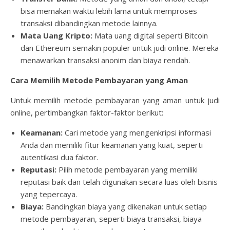
bisa memakan waktu lebih lama untuk memproses
transaksi dibandingkan metode lainnya.
Mata Uang Kripto:
Mata uang digital seperti Bitcoin
dan Ethereum semakin populer untuk judi online. Mereka
menawarkan transaksi anonim dan biaya rendah.
Cara Memilih Metode Pembayaran yang Aman
Untuk memilih metode pembayaran yang aman untuk judi
online, pertimbangkan faktor-faktor berikut:
Keamanan:
Cari metode yang mengenkripsi informasi
Anda dan memiliki fitur keamanan yang kuat, seperti
autentikasi dua faktor.
Reputasi:
Pilih metode pembayaran yang memiliki
reputasi baik dan telah digunakan secara luas oleh bisnis
yang tepercaya.
Biaya:
Bandingkan biaya yang dikenakan untuk setiap
metode pembayaran, seperti biaya transaksi, biaya