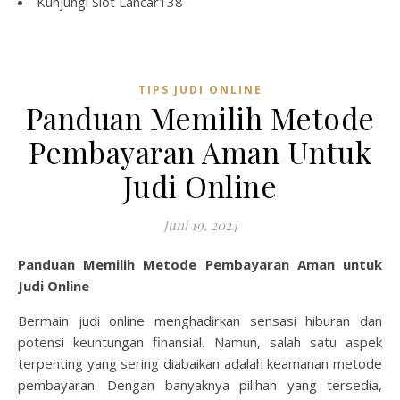
Kunjungi
Slot Lancar138
TIPS JUDI ONLINE
Panduan Memilih Metode
Pembayaran Aman Untuk
Judi Online
Juni 19, 2024
Panduan Memilih Metode Pembayaran Aman untuk
Judi Online
Bermain judi online menghadirkan sensasi hiburan dan
potensi keuntungan finansial. Namun, salah satu aspek
terpenting yang sering diabaikan adalah keamanan metode
pembayaran. Dengan banyaknya pilihan yang tersedia,