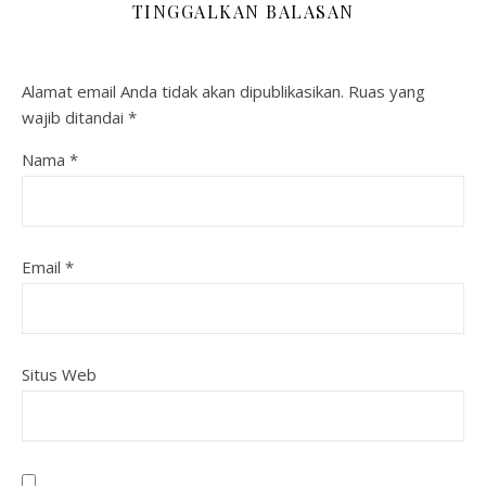
TINGGALKAN BALASAN
Alamat email Anda tidak akan dipublikasikan.
Ruas yang
wajib ditandai
*
Nama
*
Email
*
Situs Web