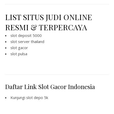
LIST SITUS JUDI ONLINE
RESMI & TERPERCAYA
slot deposit 5000
slot server thailand
slot gacor
slot pulsa
Daftar Link Slot Gacor Indonesia
Kunjungi
slot depo 5k