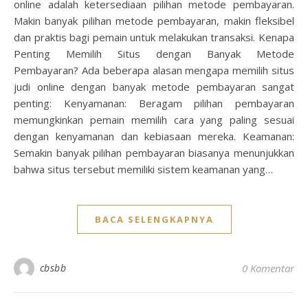
online adalah ketersediaan pilihan metode pembayaran.
Makin banyak pilihan metode pembayaran, makin fleksibel
dan praktis bagi pemain untuk melakukan transaksi. Kenapa
Penting Memilih Situs dengan Banyak Metode
Pembayaran? Ada beberapa alasan mengapa memilih situs
judi online dengan banyak metode pembayaran sangat
penting: Kenyamanan: Beragam pilihan pembayaran
memungkinkan pemain memilih cara yang paling sesuai
dengan kenyamanan dan kebiasaan mereka. Keamanan:
Semakin banyak pilihan pembayaran biasanya menunjukkan
bahwa situs tersebut memiliki sistem keamanan yang…
BACA SELENGKAPNYA
cbsbb
0 Komentar