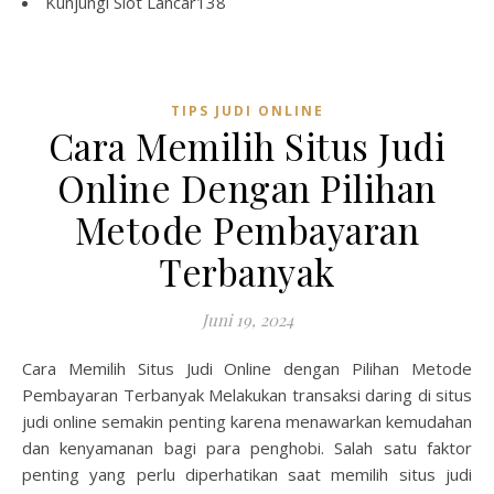
Kunjungi
Slot Lancar138
TIPS JUDI ONLINE
Cara Memilih Situs Judi
Online Dengan Pilihan
Metode Pembayaran
Terbanyak
Juni 19, 2024
Cara Memilih Situs Judi Online dengan Pilihan Metode
Pembayaran Terbanyak Melakukan transaksi daring di situs
judi online semakin penting karena menawarkan kemudahan
dan kenyamanan bagi para penghobi. Salah satu faktor
penting yang perlu diperhatikan saat memilih situs judi