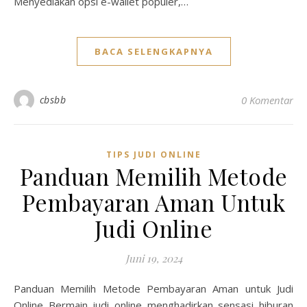
Menyediakan opsi e-wallet populer,…
BACA SELENGKAPNYA
cbsbb
0 Komentar
TIPS JUDI ONLINE
Panduan Memilih Metode
Pembayaran Aman Untuk
Judi Online
Juni 19, 2024
Panduan Memilih Metode Pembayaran Aman untuk Judi
Online Bermain judi online menghadirkan sensasi hiburan