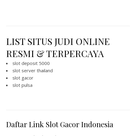
LIST SITUS JUDI ONLINE
RESMI & TERPERCAYA
slot deposit 5000
slot server thailand
slot gacor
slot pulsa
Daftar Link Slot Gacor Indonesia