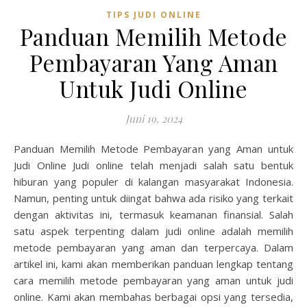
TIPS JUDI ONLINE
Panduan Memilih Metode
Pembayaran Yang Aman
Untuk Judi Online
Juni 19, 2024
Panduan Memilih Metode Pembayaran yang Aman untuk
Judi Online Judi online telah menjadi salah satu bentuk
hiburan yang populer di kalangan masyarakat Indonesia.
Namun, penting untuk diingat bahwa ada risiko yang terkait
dengan aktivitas ini, termasuk keamanan finansial. Salah
satu aspek terpenting dalam judi online adalah memilih
metode pembayaran yang aman dan terpercaya. Dalam
artikel ini, kami akan memberikan panduan lengkap tentang
cara memilih metode pembayaran yang aman untuk judi
online. Kami akan membahas berbagai opsi yang tersedia,