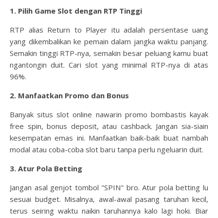
1. Pilih Game Slot dengan RTP Tinggi
RTP alias Return to Player itu adalah persentase uang
yang dikembalikan ke pemain dalam jangka waktu panjang.
Semakin tinggi RTP-nya, semakin besar peluang kamu buat
ngantongin duit. Cari slot yang minimal RTP-nya di atas
96%.
2. Manfaatkan Promo dan Bonus
Banyak situs slot online nawarin promo bombastis kayak
free spin, bonus deposit, atau cashback. Jangan sia-siain
kesempatan emas ini. Manfaatkan baik-baik buat nambah
modal atau coba-coba slot baru tanpa perlu ngeluarin duit.
3. Atur Pola Betting
Jangan asal genjot tombol "SPIN" bro. Atur pola betting lu
sesuai budget. Misalnya, awal-awal pasang taruhan kecil,
terus seiring waktu naikin taruhannya kalo lagi hoki. Biar