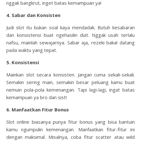
nggak bangkrut, inget batas kemampuan ya!
4. Sabar dan Konsisten
Judi slot itu bukan soal kaya mendadak. Butuh kesabaran
dan konsistensi buat ngehasilin duit. Nggak usah terlalu
nafsu, mainlah sewajarnya. Sabar aja, rezeki bakal datang
pada waktu yang tepat.
5. Konsistensi
Mainkan slot secara konsisten. Jangan cuma sekali-sekali.
Semakin sering main, semakin besar peluang kamu buat
nemuin pola-pola kemenangan. Tapi lagi-lagi, ingat batas
kemampuan ya bro dan sist!
6. Manfaatkan Fitur Bonus
Slot online biasanya punya fitur bonus yang bisa bantuin
kamu ngumpulin kemenangan. Manfaatkan fitur-fitur ini
dengan maksimal. Misalnya, coba fitur scatter atau wild