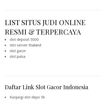
LIST SITUS JUDI ONLINE
RESMI & TERPERCAYA
slot deposit 5000
slot server thailand
slot gacor
slot pulsa
Daftar Link Slot Gacor Indonesia
Kunjungi
slot depo 5k