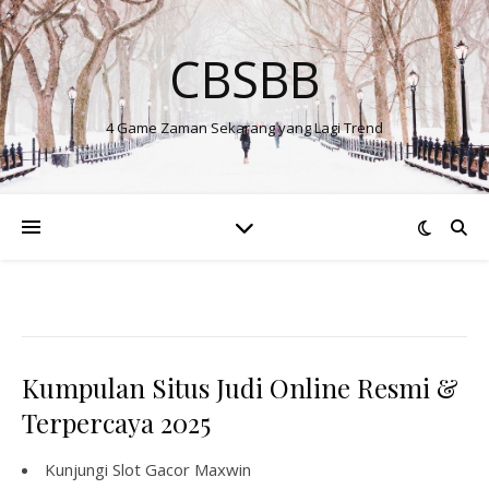
CBSBB
4 Game Zaman Sekarang yang Lagi Trend
Kumpulan Situs Judi Online Resmi &
Terpercaya 2025
Kunjungi
Slot Gacor Maxwin