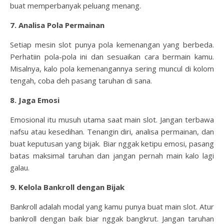
buat memperbanyak peluang menang.
7. Analisa Pola Permainan
Setiap mesin slot punya pola kemenangan yang berbeda.
Perhatiin pola-pola ini dan sesuaikan cara bermain kamu.
Misalnya, kalo pola kemenangannya sering muncul di kolom
tengah, coba deh pasang taruhan di sana.
8. Jaga Emosi
Emosional itu musuh utama saat main slot. Jangan terbawa
nafsu atau kesedihan. Tenangin diri, analisa permainan, dan
buat keputusan yang bijak. Biar nggak ketipu emosi, pasang
batas maksimal taruhan dan jangan pernah main kalo lagi
galau.
9. Kelola Bankroll dengan Bijak
Bankroll adalah modal yang kamu punya buat main slot. Atur
bankroll dengan baik biar nggak bangkrut. Jangan taruhan