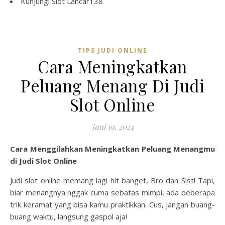
Kunjungi
Slot Lancar138
TIPS JUDI ONLINE
Cara Meningkatkan
Peluang Menang Di Judi
Slot Online
Juni 19, 2024
Cara Menggilahkan Meningkatkan Peluang Menangmu
di Judi Slot Online
Judi slot online memang lagi hit banget, Bro dan Sist! Tapi,
biar menangnya nggak cuma sebatas mimpi, ada beberapa
trik keramat yang bisa kamu praktikkan. Cus, jangan buang-
buang waktu, langsung gaspol aja!