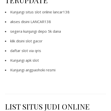
TERUPDATE
Kunjungi situs
slot online lancar138
akses disini
LANCAR138
segera kunjungi
depo 5k dana
klik disini
slot gacor
daftar
slot via qris
Kunjungi
apk slot
Kunjungi
angpaohoki resmi
LIST SITUS JUDI ONLINE