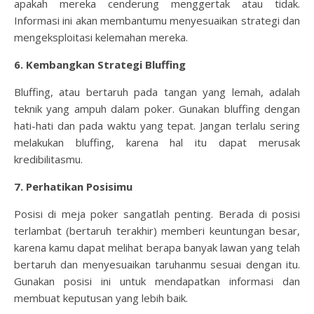
apakah mereka cenderung menggertak atau tidak.
Informasi ini akan membantumu menyesuaikan strategi dan
mengeksploitasi kelemahan mereka.
6. Kembangkan Strategi Bluffing
Bluffing, atau bertaruh pada tangan yang lemah, adalah
teknik yang ampuh dalam poker. Gunakan bluffing dengan
hati-hati dan pada waktu yang tepat. Jangan terlalu sering
melakukan bluffing, karena hal itu dapat merusak
kredibilitasmu.
7. Perhatikan Posisimu
Posisi di meja poker sangatlah penting. Berada di posisi
terlambat (bertaruh terakhir) memberi keuntungan besar,
karena kamu dapat melihat berapa banyak lawan yang telah
bertaruh dan menyesuaikan taruhanmu sesuai dengan itu.
Gunakan posisi ini untuk mendapatkan informasi dan
membuat keputusan yang lebih baik.