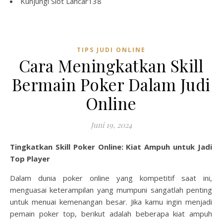
Kunjungi
Slot Lancar138
TIPS JUDI ONLINE
Cara Meningkatkan Skill
Bermain Poker Dalam Judi
Online
Juni 19, 2024
Tingkatkan Skill Poker Online: Kiat Ampuh untuk Jadi
Top Player
Dalam dunia poker online yang kompetitif saat ini,
menguasai keterampilan yang mumpuni sangatlah penting
untuk menuai kemenangan besar. Jika kamu ingin menjadi
pemain poker top, berikut adalah beberapa kiat ampuh