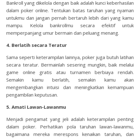
Bankroll yang dikelola dengan baik adalah kunci keberhasilan
dalam poker online. Tentukan batas taruhan yang nyaman
untukmu dan jangan pernah bertaruh lebih dari yang kamu
mampu. Kelola bankrollmu secara efektif untuk
memperpanjang umur bermain dan peluang menang.
4. Berlatih secara Teratur
Sama seperti keterampilan lainnya, poker juga butuh latihan
secara teratur. Bermainlah sesering mungkin, baik melalui
game online gratis atau turnamen berbiaya rendah.
Semakin kamu berlatih, semakin kamu akan
mengembangkan intuisi dan meningkatkan kemampuan
pengambilan keputusan.
5. Amati Lawan-Lawanmu
Menjadi pengamat yang jeli adalah keterampilan penting
dalam poker. Perhatikan pola taruhan lawan-lawanmu,
bagaimana mereka merespons kenaikan taruhan, dan