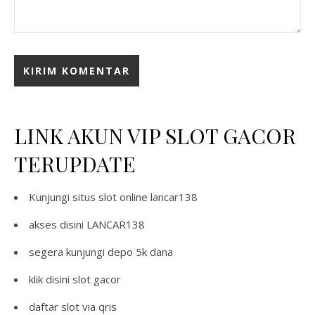
LINK AKUN VIP SLOT GACOR
TERUPDATE
Kunjungi situs
slot online lancar138
akses disini
LANCAR138
segera kunjungi
depo 5k dana
klik disini
slot gacor
daftar
slot via qris