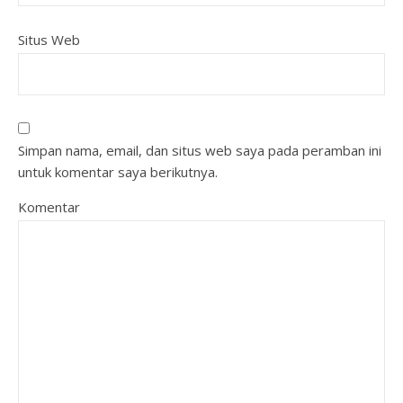
Situs Web
Simpan nama, email, dan situs web saya pada peramban ini
untuk komentar saya berikutnya.
Komentar