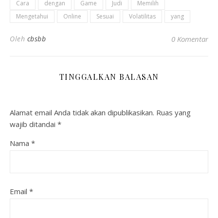
Cara
dengan
Game
Judi
Memilih
Mengetahui
Online
Sesuai
Volatilitas
yang
Oleh
cbsbb
0 Komentar
TINGGALKAN BALASAN
Alamat email Anda tidak akan dipublikasikan.
Ruas yang
wajib ditandai
*
Nama
*
Email
*