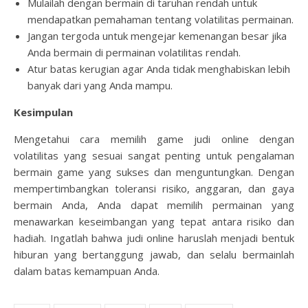
Mulailah dengan bermain di taruhan rendah untuk
mendapatkan pemahaman tentang volatilitas permainan.
Jangan tergoda untuk mengejar kemenangan besar jika
Anda bermain di permainan volatilitas rendah.
Atur batas kerugian agar Anda tidak menghabiskan lebih
banyak dari yang Anda mampu.
Kesimpulan
Mengetahui cara memilih game judi online dengan
volatilitas yang sesuai sangat penting untuk pengalaman
bermain game yang sukses dan menguntungkan. Dengan
mempertimbangkan toleransi risiko, anggaran, dan gaya
bermain Anda, Anda dapat memilih permainan yang
menawarkan keseimbangan yang tepat antara risiko dan
hadiah. Ingatlah bahwa judi online haruslah menjadi bentuk
hiburan yang bertanggung jawab, dan selalu bermainlah
dalam batas kemampuan Anda.