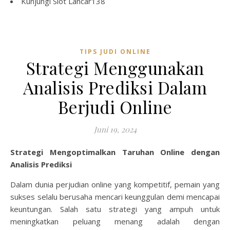
Kunjungi
Slot Lancar138
TIPS JUDI ONLINE
Strategi Menggunakan
Analisis Prediksi Dalam
Berjudi Online
Juni 19, 2024
Strategi Mengoptimalkan Taruhan Online dengan
Analisis Prediksi
Dalam dunia perjudian online yang kompetitif, pemain yang
sukses selalu berusaha mencari keunggulan demi mencapai
keuntungan. Salah satu strategi yang ampuh untuk
meningkatkan peluang menang adalah dengan