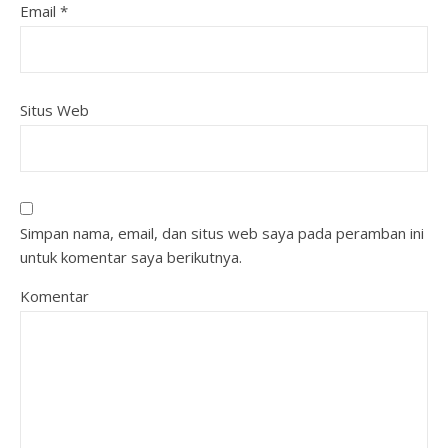
Email
*
Situs Web
Simpan nama, email, dan situs web saya pada peramban ini
untuk komentar saya berikutnya.
Komentar