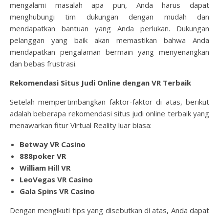
mengalami masalah apa pun, Anda harus dapat
menghubungi tim dukungan dengan mudah dan
mendapatkan bantuan yang Anda perlukan. Dukungan
pelanggan yang baik akan memastikan bahwa Anda
mendapatkan pengalaman bermain yang menyenangkan
dan bebas frustrasi.
Rekomendasi Situs Judi Online dengan VR Terbaik
Setelah mempertimbangkan faktor-faktor di atas, berikut
adalah beberapa rekomendasi situs judi online terbaik yang
menawarkan fitur Virtual Reality luar biasa:
Betway VR Casino
888poker VR
William Hill VR
LeoVegas VR Casino
Gala Spins VR Casino
Dengan mengikuti tips yang disebutkan di atas, Anda dapat