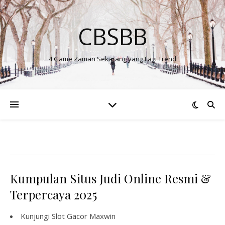
CBSBB
4 Game Zaman Sekarang yang Lagi Trend
Kumpulan Situs Judi Online Resmi &
Terpercaya 2025
Kunjungi
Slot Gacor Maxwin