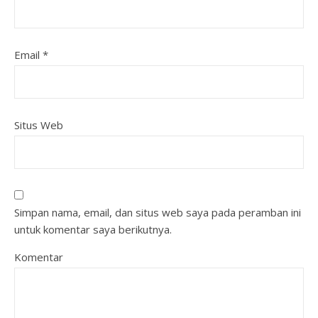
Email
*
Situs Web
Simpan nama, email, dan situs web saya pada peramban ini
untuk komentar saya berikutnya.
Komentar