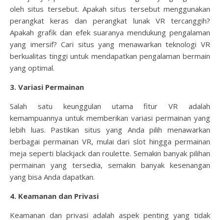
oleh situs tersebut. Apakah situs tersebut menggunakan
perangkat keras dan perangkat lunak VR tercanggih?
Apakah grafik dan efek suaranya mendukung pengalaman
yang imersif? Cari situs yang menawarkan teknologi VR
berkualitas tinggi untuk mendapatkan pengalaman bermain
yang optimal.
3. Variasi Permainan
Salah satu keunggulan utama fitur VR adalah
kemampuannya untuk memberikan variasi permainan yang
lebih luas. Pastikan situs yang Anda pilih menawarkan
berbagai permainan VR, mulai dari slot hingga permainan
meja seperti blackjack dan roulette. Semakin banyak pilihan
permainan yang tersedia, semakin banyak kesenangan
yang bisa Anda dapatkan.
4. Keamanan dan Privasi
Keamanan dan privasi adalah aspek penting yang tidak