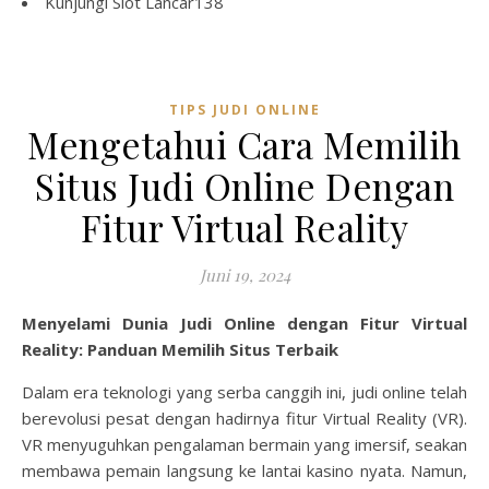
Kunjungi
Slot Lancar138
TIPS JUDI ONLINE
Mengetahui Cara Memilih
Situs Judi Online Dengan
Fitur Virtual Reality
Juni 19, 2024
Menyelami Dunia Judi Online dengan Fitur Virtual
Reality: Panduan Memilih Situs Terbaik
Dalam era teknologi yang serba canggih ini, judi online telah
berevolusi pesat dengan hadirnya fitur Virtual Reality (VR).
VR menyuguhkan pengalaman bermain yang imersif, seakan
membawa pemain langsung ke lantai kasino nyata. Namun,