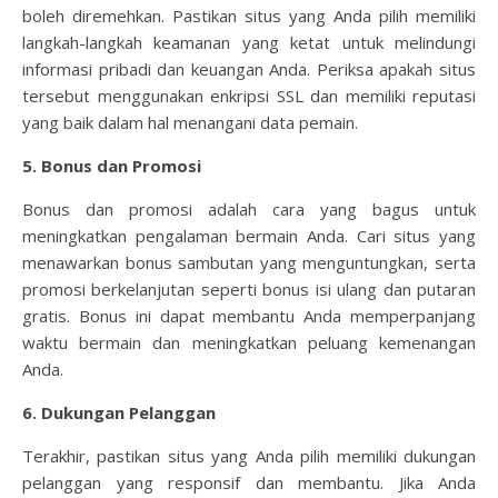
boleh diremehkan. Pastikan situs yang Anda pilih memiliki
langkah-langkah keamanan yang ketat untuk melindungi
informasi pribadi dan keuangan Anda. Periksa apakah situs
tersebut menggunakan enkripsi SSL dan memiliki reputasi
yang baik dalam hal menangani data pemain.
5. Bonus dan Promosi
Bonus dan promosi adalah cara yang bagus untuk
meningkatkan pengalaman bermain Anda. Cari situs yang
menawarkan bonus sambutan yang menguntungkan, serta
promosi berkelanjutan seperti bonus isi ulang dan putaran
gratis. Bonus ini dapat membantu Anda memperpanjang
waktu bermain dan meningkatkan peluang kemenangan
Anda.
6. Dukungan Pelanggan
Terakhir, pastikan situs yang Anda pilih memiliki dukungan
pelanggan yang responsif dan membantu. Jika Anda