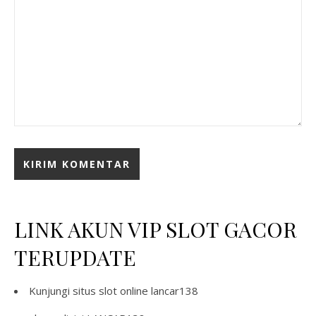
LINK AKUN VIP SLOT GACOR
TERUPDATE
Kunjungi situs
slot online lancar138