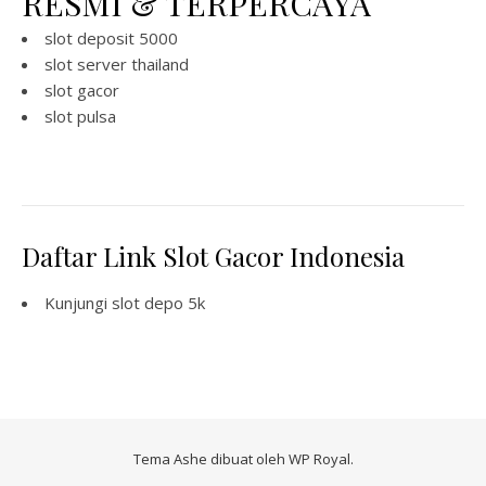
RESMI & TERPERCAYA
slot deposit 5000
slot server thailand
slot gacor
slot pulsa
Daftar Link Slot Gacor Indonesia
Kunjungi
slot depo 5k
Tema Ashe dibuat oleh
WP Royal
.