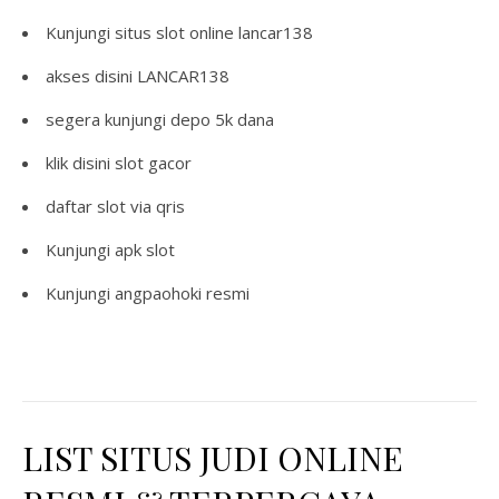
Kunjungi situs
slot online lancar138
akses disini
LANCAR138
segera kunjungi
depo 5k dana
klik disini
slot gacor
daftar
slot via qris
Kunjungi
apk slot
Kunjungi
angpaohoki resmi
LIST SITUS JUDI ONLINE