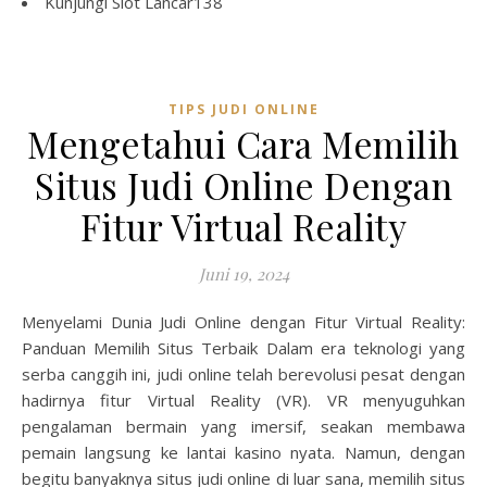
Kunjungi
Slot Lancar138
TIPS JUDI ONLINE
Mengetahui Cara Memilih
Situs Judi Online Dengan
Fitur Virtual Reality
Juni 19, 2024
Menyelami Dunia Judi Online dengan Fitur Virtual Reality:
Panduan Memilih Situs Terbaik Dalam era teknologi yang
serba canggih ini, judi online telah berevolusi pesat dengan
hadirnya fitur Virtual Reality (VR). VR menyuguhkan
pengalaman bermain yang imersif, seakan membawa
pemain langsung ke lantai kasino nyata. Namun, dengan
begitu banyaknya situs judi online di luar sana, memilih situs