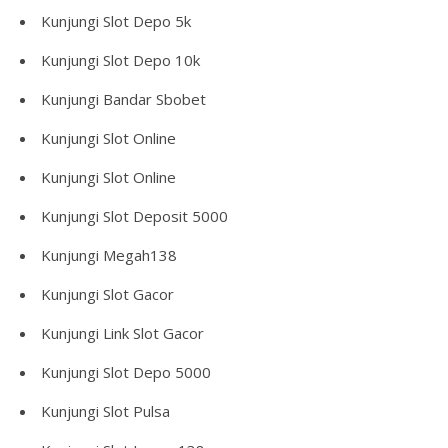
Kunjungi
Slot Depo 5k
Kunjungi
Slot Depo 10k
Kunjungi
Bandar Sbobet
Kunjungi
Slot Online
Kunjungi
Slot Online
Kunjungi
Slot Deposit 5000
Kunjungi
Megah138
Kunjungi
Slot Gacor
Kunjungi
Link Slot Gacor
Kunjungi
Slot Depo 5000
Kunjungi
Slot Pulsa