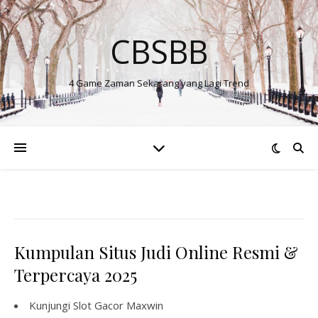
CBSBB
4 Game Zaman Sekarang yang Lagi Trend
Kumpulan Situs Judi Online Resmi &
Terpercaya 2025
Kunjungi
Slot Gacor Maxwin