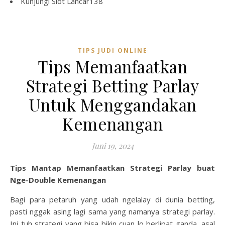
Kunjungi
Slot Lancar138
TIPS JUDI ONLINE
Tips Memanfaatkan
Strategi Betting Parlay
Untuk Menggandakan
Kemenangan
Juni 19, 2024
Tips Mantap Memanfaatkan Strategi Parlay buat
Nge-Double Kemenangan
Bagi para petaruh yang udah ngelalay di dunia betting,
pasti nggak asing lagi sama yang namanya strategi parlay.
Ini tuh strategi yang bisa bikin cuan lo berlipat ganda, asal