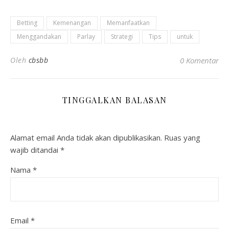
Betting
Kemenangan
Memanfaatkan
Menggandakan
Parlay
Strategi
Tips
untuk
Oleh
cbsbb
0 Komentar
TINGGALKAN BALASAN
Alamat email Anda tidak akan dipublikasikan.
Ruas yang
wajib ditandai
*
Nama
*
Email
*