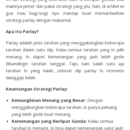
mainnya pinter dan pakai strategi yang jitu. Nah, di artikel ini
gue mau bagi-bagi tips mantap buat memanfaatkan
strategi parlay dengan maksimal.
Apa Itu Parlay?
Parlay adalah jenis taruhan yang menggabungkan beberapa
taruhan dalam satu slip. Kalau semua taruhan yang lo pilih
menang, lo dapet kemenangan yang jauh lebih gede
dibandingin taruhan tunggal. Tapi, kalo salah satu aja
taruhan lo yang kalah, seluruh slip parlay lo otomatis
dianggap kalah.
Keuntungan Strategi Parlay:
Kemungkinan Menang yang Besar:
Dengan
menggabungkan beberapa taruhan, lo punya peluang
yang lebih gede buat menang.
Kemenangan yang Berlipat Ganda:
Kalau semua
taruhan lo menang, lo bisa dapet kemenangan yang jauh