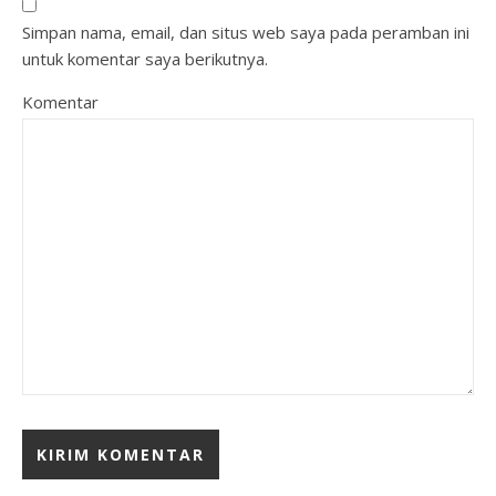
Simpan nama, email, dan situs web saya pada peramban ini
untuk komentar saya berikutnya.
Komentar