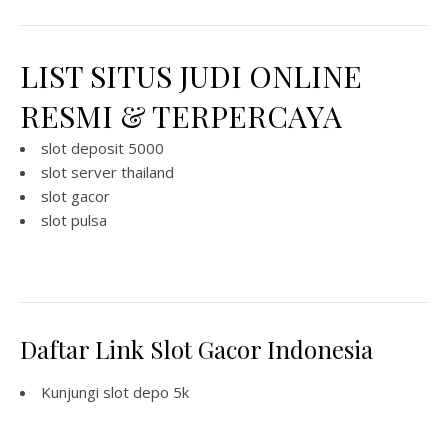
LIST SITUS JUDI ONLINE
RESMI & TERPERCAYA
slot deposit 5000
slot server thailand
slot gacor
slot pulsa
Daftar Link Slot Gacor Indonesia
Kunjungi
slot depo 5k