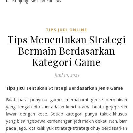
Kunjungi
Slot Lancar138
TIPS JUDI ONLINE
Tips Menentukan Strategi
Bermain Berdasarkan
Kategori Game
Juni 19, 2024
Tips Jitu Tentukan Strategi Berdasarkan Jenis Game
Buat para penyuka game, memahami genre permainan
yang tengah ditekuni adalah kunci utama buat ngejepretin
lawan dengan kece. Setiap kategori punya taktik khusus
yang bisa ngebawa kemenangan jadi makin dekat. Nah, biar
pada jago, kita kulik yuk strategi-strategi cihuy berdasarkan