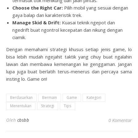
termasuk titik menikung dan jalan pintas.
Choose the Right Car:
Pilih mobil yang sesuai dengan
gaya balap dan karakteristik trek.
Manage Skid & Drift:
Kuasai teknik ngepot dan
ngedrift buat ngontrol kecepatan dan nikung dengan
ciamik.
Dengan memahami strategi khusus setiap jenis game, lo
bisa lebih mudah ngejahit taktik yang cihuy buat ngalahin
lawan dan membawa kemenangan ke genggaman. Jangan
lupa juga buat berlatih terus-menerus dan percaya sama
insting lo. Game on!
Berdasarkan
Bermain
Game
Kategori
Menentukan
Strategi
Tips
Oleh
cbsbb
0 Komentar