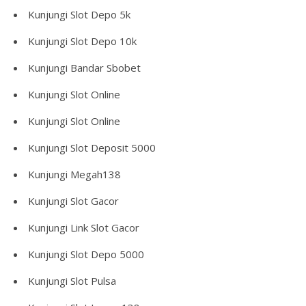
Kunjungi
Slot Depo 5k
Kunjungi
Slot Depo 10k
Kunjungi
Bandar Sbobet
Kunjungi
Slot Online
Kunjungi
Slot Online
Kunjungi
Slot Deposit 5000
Kunjungi
Megah138
Kunjungi
Slot Gacor
Kunjungi
Link Slot Gacor
Kunjungi
Slot Depo 5000
Kunjungi
Slot Pulsa