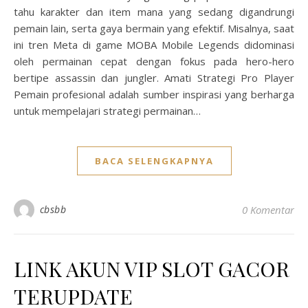
tahu karakter dan item mana yang sedang digandrungi
pemain lain, serta gaya bermain yang efektif. Misalnya, saat
ini tren Meta di game MOBA Mobile Legends didominasi
oleh permainan cepat dengan fokus pada hero-hero
bertipe assassin dan jungler. Amati Strategi Pro Player
Pemain profesional adalah sumber inspirasi yang berharga
untuk mempelajari strategi permainan…
BACA SELENGKAPNYA
cbsbb
0 Komentar
LINK AKUN VIP SLOT GACOR
TERUPDATE