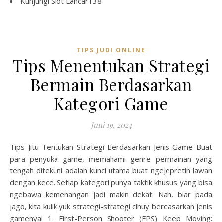
Kunjungi
Slot Lancar138
TIPS JUDI ONLINE
Tips Menentukan Strategi
Bermain Berdasarkan
Kategori Game
Juni 19, 2024
Tips Jitu Tentukan Strategi Berdasarkan Jenis Game Buat
para penyuka game, memahami genre permainan yang
tengah ditekuni adalah kunci utama buat ngejepretin lawan
dengan kece. Setiap kategori punya taktik khusus yang bisa
ngebawa kemenangan jadi makin dekat. Nah, biar pada
jago, kita kulik yuk strategi-strategi cihuy berdasarkan jenis
gamenya! 1. First-Person Shooter (FPS) Keep Moving: