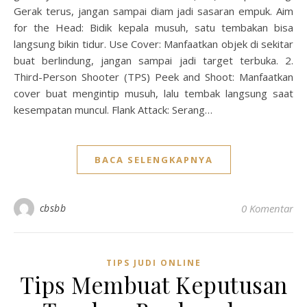
Gerak terus, jangan sampai diam jadi sasaran empuk. Aim
for the Head: Bidik kepala musuh, satu tembakan bisa
langsung bikin tidur. Use Cover: Manfaatkan objek di sekitar
buat berlindung, jangan sampai jadi target terbuka. 2.
Third-Person Shooter (TPS) Peek and Shoot: Manfaatkan
cover buat mengintip musuh, lalu tembak langsung saat
kesempatan muncul. Flank Attack: Serang…
BACA SELENGKAPNYA
cbsbb
0 Komentar
TIPS JUDI ONLINE
Tips Membuat Keputusan