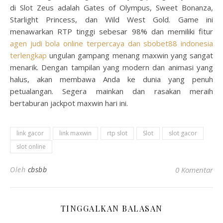
di Slot Zeus adalah Gates of Olympus, Sweet Bonanza,
Starlight Princess, dan Wild West Gold. Game ini
menawarkan RTP tinggi sebesar 98% dan memiliki fitur
agen judi bola online terpercaya dan sbobet88 indonesia
terlengkap
ungulan gampang menang maxwin yang sangat
menarik. Dengan tampilan yang modern dan animasi yang
halus, akan membawa Anda ke dunia yang penuh
petualangan. Segera mainkan dan rasakan meraih
bertaburan jackpot maxwin hari ini.
link gacor
link maxwin
rtp slot
Slot
slot gacor
slot online
Oleh
cbsbb
0 Komentar
TINGGALKAN BALASAN