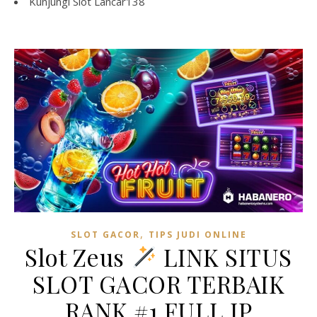
Kunjungi
Slot Lancar138
,
SLOT GACOR
TIPS JUDI ONLINE
Slot Zeus
LINK SITUS
SLOT GACOR TERBAIK
RANK #1 FULL JP