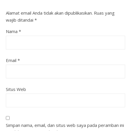
Alamat email Anda tidak akan dipublikasikan.
Ruas yang
wajib ditandai
*
Nama
*
Email
*
Situs Web
Simpan nama, email, dan situs web saya pada peramban ini